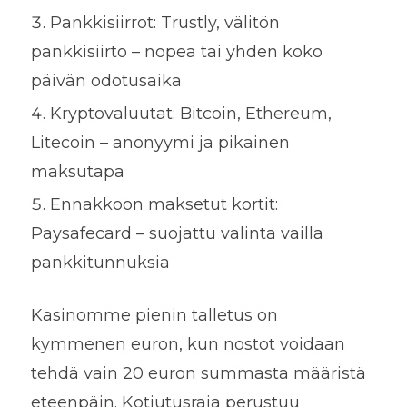
Pankkisiirrot: Trustly, välitön
pankkisiirto – nopea tai yhden koko
päivän odotusaika
Kryptovaluutat: Bitcoin, Ethereum,
Litecoin – anonyymi ja pikainen
maksutapa
Ennakkoon maksetut kortit:
Paysafecard – suojattu valinta vailla
pankkitunnuksia
Kasinomme pienin talletus on
kymmenen euron, kun nostot voidaan
tehdä vain 20 euron summasta määristä
eteenpäin. Kotiutusraja perustuu