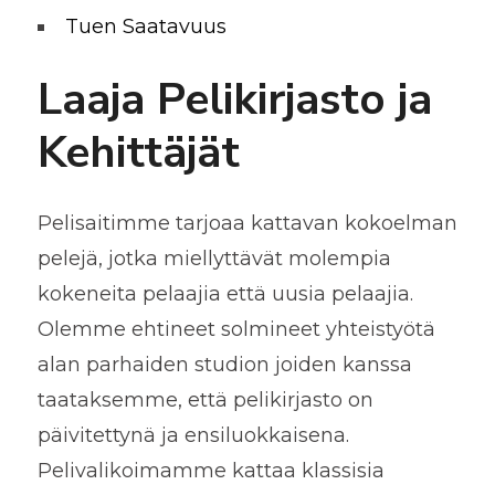
Tuen Saatavuus
Laaja Pelikirjasto ja
Kehittäjät
Pelisaitimme tarjoaa kattavan kokoelman
pelejä, jotka miellyttävät molempia
kokeneita pelaajia että uusia pelaajia.
Olemme ehtineet solmineet yhteistyötä
alan parhaiden studion joiden kanssa
taataksemme, että pelikirjasto on
päivitettynä ja ensiluokkaisena.
Pelivalikoimamme kattaa klassisia