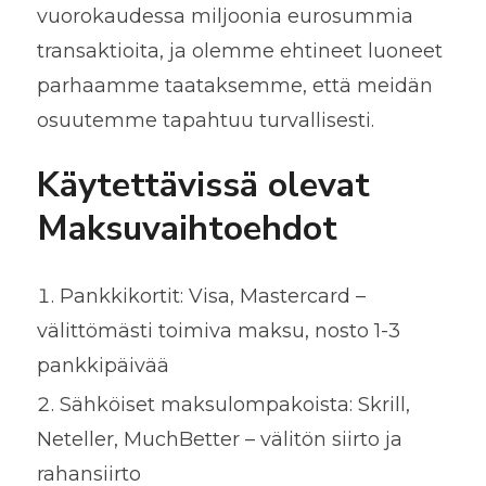
vuorokaudessa miljoonia eurosummia
transaktioita, ja olemme ehtineet luoneet
parhaamme taataksemme, että meidän
osuutemme tapahtuu turvallisesti.
Käytettävissä olevat
Maksuvaihtoehdot
Pankkikortit: Visa, Mastercard –
välittömästi toimiva maksu, nosto 1-3
pankkipäivää
Sähköiset maksulompakoista: Skrill,
Neteller, MuchBetter – välitön siirto ja
rahansiirto