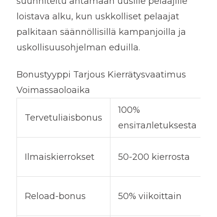
suunniteltu antamaan uusille pelaajille
loistava alku, kun uskkolliset pelaajat
palkitaan säännöllisillä kampanjoilla ja
uskollisuusohjelman eduilla.
Bonustyyppi Tarjous Kierrätysvaatimus
Voimassaoloaika
100%
Tervetuliaisbonus
ensiталletuksesta
Ilmaiskierrokset
50-200 kierrosta
Reload-bonus
50% viikoittain