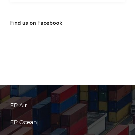
Find us on Facebook
EP Air
EP Ocean