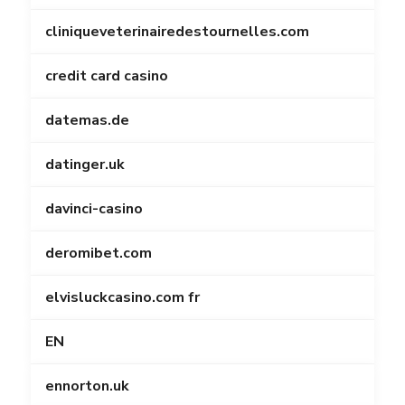
cliniqueveterinairedestournelles.com
credit card casino
datemas.de
datinger.uk
davinci-casino
deromibet.com
elvisluckcasino.com fr
EN
ennorton.uk