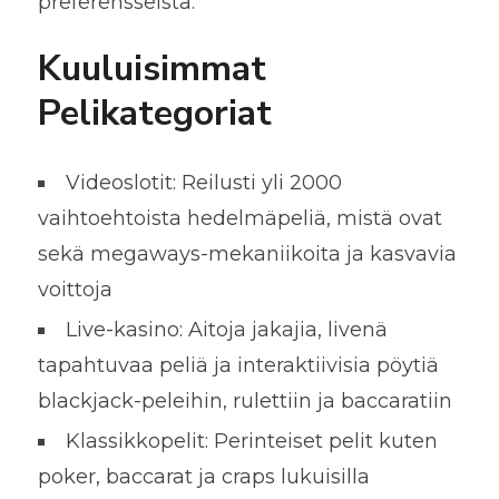
preferensseistä.
Kuuluisimmat
Pelikategoriat
Videoslotit: Reilusti yli 2000
vaihtoehtoista hedelmäpeliä, mistä ovat
sekä megaways-mekaniikoita ja kasvavia
voittoja
Live-kasino: Aitoja jakajia, livenä
tapahtuvaa peliä ja interaktiivisia pöytiä
blackjack-peleihin, rulettiin ja baccaratiin
Klassikkopelit: Perinteiset pelit kuten
poker, baccarat ja craps lukuisilla