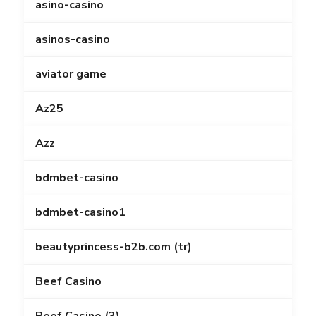
asino-casino
asinos-casino
aviator game
Az25
Azz
bdmbet-casino
bdmbet-casino1
beautyprincess-b2b.com (tr)
Beef Casino