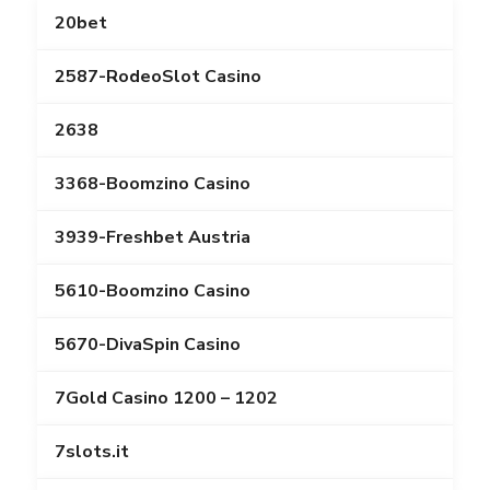
20bet
2587-RodeoSlot Casino
2638
3368-Boomzino Casino
3939-Freshbet Austria
5610-Boomzino Casino
5670-DivaSpin Casino
7Gold Casino 1200 – 1202
7slots.it