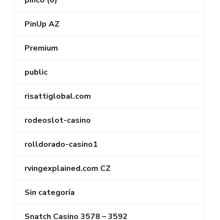
pinco (6)
PinUp AZ
Premium
public
risattiglobal.com
rodeoslot-casino
rolldorado-casino1
rvingexplained.com CZ
Sin categoría
Snatch Casino 3578 – 3592