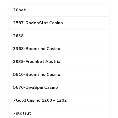
20bet
2587-RodeoSlot Casino
2638
3368-Boomzino Casino
3939-Freshbet Austria
5610-Boomzino Casino
5670-DivaSpin Casino
7Gold Casino 1200 – 1202
7slots.it