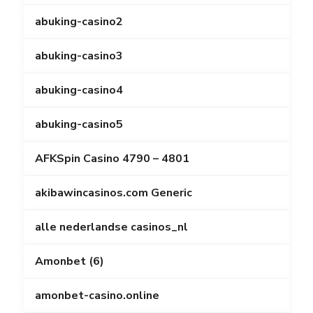
abuking-casino2
abuking-casino3
abuking-casino4
abuking-casino5
AFKSpin Casino 4790 – 4801
akibawincasinos.com Generic
alle nederlandse casinos_nl
Amonbet (6)
amonbet-casino.online