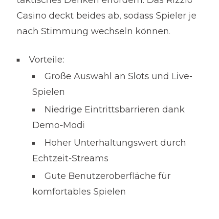
taktisches Denken erfordern. Das Rizzio
Casino deckt beides ab, sodass Spieler je
nach Stimmung wechseln können.
Vorteile:
Große Auswahl an Slots und Live-
Spielen
Niedrige Eintrittsbarrieren dank
Demo-Modi
Hoher Unterhaltungswert durch
Echtzeit-Streams
Gute Benutzeroberfläche für
komfortables Spielen