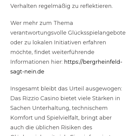
Verhalten regelmäßig zu reflektieren.
Wer mehr zum Thema
verantwortungsvolle Glücksspielangebote
oder zu lokalen Initiativen erfahren
möchte, findet weiterführende
Informationen hier:
https://bergrheinfeld-
sagt-nein.de
Insgesamt bleibt das Urteil ausgewogen:
Das Rizzio Casino bietet viele Stärken in
Sachen Unterhaltung, technischem
Komfort und Spielvielfalt, bringt aber
auch die üblichen Risiken des