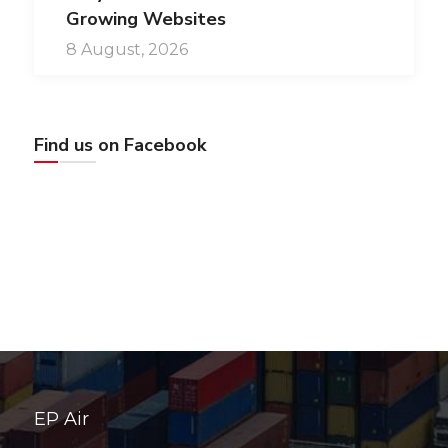
Growing Websites
8 August, 2026
Find us on Facebook
EP Air