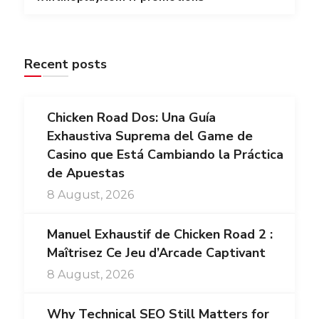
Recent posts
Chicken Road Dos: Una Guía
Exhaustiva Suprema del Game de
Casino que Está Cambiando la Práctica
de Apuestas
8 August, 2026
Manuel Exhaustif de Chicken Road 2 :
Maîtrisez Ce Jeu d’Arcade Captivant
8 August, 2026
Why Technical SEO Still Matters for