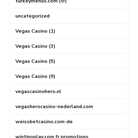
turkeymenus.com (tr)
uncategorized
Vegas Casino (1)
Vegas Casino (3)
Vegas Casino (5)
Vegas Casino (9)
vegascasinohero.nl
vegasherocasino-nederland.com
weissbetcasino.com-de
wintinoplay.com fr promotions