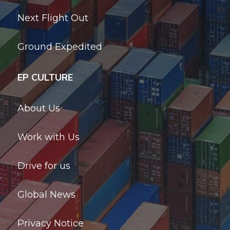
Next Flight Out
Ground Expedited
EP CULTURE
About Us
Work with Us
Drive for us
Global News
Privacy Notice