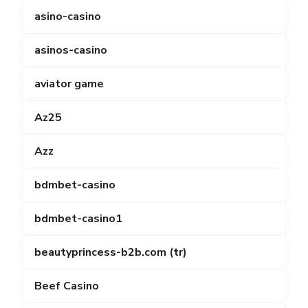
asino-casino
asinos-casino
aviator game
Az25
Azz
bdmbet-casino
bdmbet-casino1
beautyprincess-b2b.com (tr)
Beef Casino