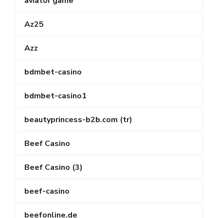
aviator game
Az25
Azz
bdmbet-casino
bdmbet-casino1
beautyprincess-b2b.com (tr)
Beef Casino
Beef Casino (3)
beef-casino
beefonline.de