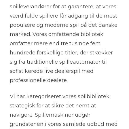
spilleverandører for at garantere, at vores
værdifulde spillere får adgang til de mest
populære og moderne spil på det danske
marked. Vores omfattende bibliotek
omfatter mere end tre tusinde fem
hundrede forskellige titler, der strækker
sig fra traditionelle spilleautomater til
sofistikerede live dealerspil med
professionelle dealere.
Vi har kategoriseret vores spilbibliotek
strategisk for at sikre det nemt at
navigere. Spillemaskiner udgør
grundstenen i vores samlede udbud med