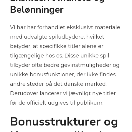
Belønninger
Vi har har forhandlet eksklusivt materiale
med udvalgte spiludbydere, hvilket
betyder, at specifikke titler alene er
tilgængelige hos os. Disse unikke spil
tilbyder ofte bedre gevinstmuligheder og
unikke bonusfunktioner, der ikke findes
andre steder på det danske marked.
Derudover lancerer vi jævnligt nye titler
før de officielt udgives til publikum.
Bonusstrukturer og