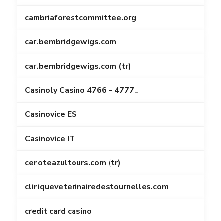
cambriaforestcommittee.org
carlbembridgewigs.com
carlbembridgewigs.com (tr)
Casinoly Casino 4766 – 4777_
Casinovice ES
Casinovice IT
cenoteazultours.com (tr)
cliniqueveterinairedestournelles.com
credit card casino