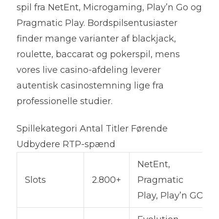
spil fra NetEnt, Microgaming, Play’n Go og
Pragmatic Play. Bordspilsentusiaster
finder mange varianter af blackjack,
roulette, baccarat og pokerspil, mens
vores live casino-afdeling leverer
autentisk casinostemning lige fra
professionelle studier.
Spillekategori Antal Titler Førende
Udbydere RTP-spænd
NetEnt,
Slots
2.800+
Pragmatic
Play, Play’n GO