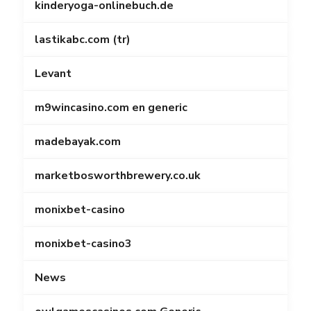
kinderyoga-onlinebuch.de
lastikabc.com (tr)
Levant
m9wincasino.com en generic
madebayak.com
marketbosworthbrewery.co.uk
monixbet-casino
monixbet-casino3
News