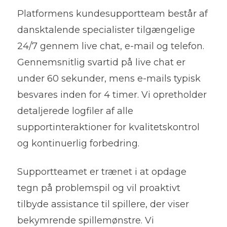
Platformens kundesupportteam består af
dansktalende specialister tilgængelige
24/7 gennem live chat, e-mail og telefon.
Gennemsnitlig svartid på live chat er
under 60 sekunder, mens e-mails typisk
besvares inden for 4 timer. Vi opretholder
detaljerede logfiler af alle
supportinteraktioner for kvalitetskontrol
og kontinuerlig forbedring.
Supportteamet er trænet i at opdage
tegn på problemspil og vil proaktivt
tilbyde assistance til spillere, der viser
bekymrende spillemønstre. Vi