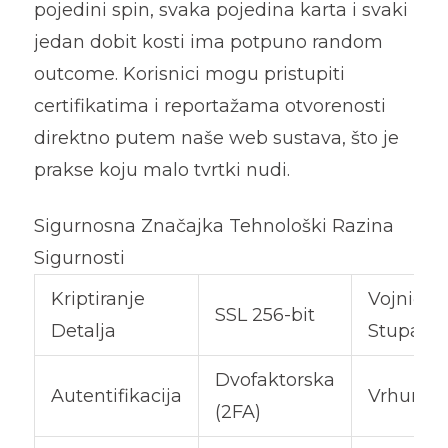
pojedini spin, svaka pojedina karta i svaki
jedan dobit kosti ima potpuno random
outcome. Korisnici mogu pristupiti
certifikatima i reportažama otvorenosti
direktno putem naše web sustava, što je
prakse koju malo tvrtki nudi.
Sigurnosna Značajka Tehnološki Razina
Sigurnosti
Kriptiranje
Vojnički
SSL 256-bit
Detalja
Stupanj
Dvofaktorska
Autentifikacija
Vrhunsk
(2FA)