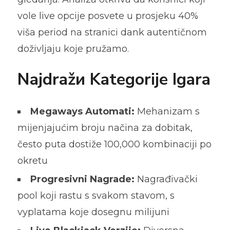
vole live opcije posvete u prosjeku 40%
viša period na stranici dank autentičnom
doživljaju koje pružamo.
Najdražи Kategorije Igara
Megaways Automati:
Mehanizam s
mijenjajućim broju načina za dobitak,
često puta dostiže 100,000 kombinaciji po
okretu
Progresivni Nagrade:
Nagrađivački
pool koji rastu s svakom stavom, s
vyplatama koje dosegnu milijuni