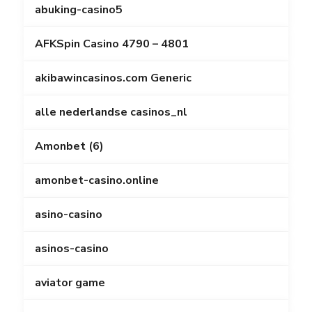
abuking-casino5
AFKSpin Casino 4790 – 4801
akibawincasinos.com Generic
alle nederlandse casinos_nl
Amonbet (6)
amonbet-casino.online
asino-casino
asinos-casino
aviator game