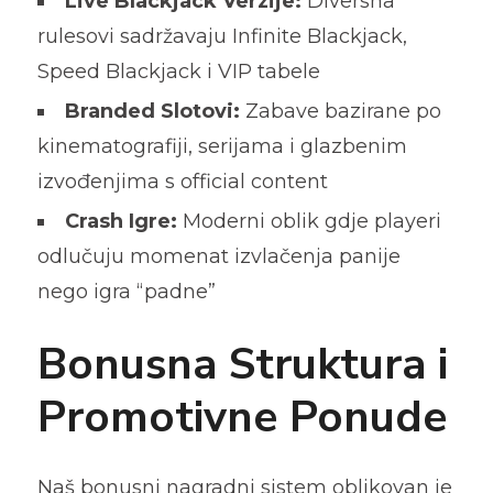
Live Blackjack Verzije:
Diversna
rulesovi sadržavaju Infinite Blackjack,
Speed Blackjack i VIP tabele
Branded Slotovi:
Zabave bazirane po
kinematografiji, serijama i glazbenim
izvođenjima s official content
Crash Igre:
Moderni oblik gdje playeri
odlučuju momenat izvlačenja раnije
nego igra “padne”
Bonusna Struktura i
Promotivne Ponude
Naš bonusni nagradni sistem oblikovan je