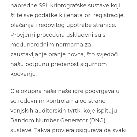
napredne SSL kriptografske sustave koji
štite sve podatke klijenata pri registracije,
plaćanja i redovitog upotrebe stranice.
Provjerni procedura usklađeni su s
međunarodnim normama za
zaustavljanje pranje novca, što svjedoči
našu potpunu predanost sigurnom
kockanju.
Cjelokupna naša naše igre podvrgavaju
se redovnim kontrolama od strane
vanjskih auditorskih tvrtki koje ispituju
Random Number Generator (RNG)
sustave. Takva provjera osigurava da svaki