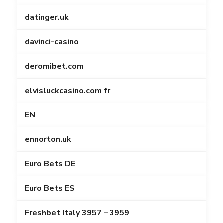
datinger.uk
davinci-casino
deromibet.com
elvisluckcasino.com fr
EN
ennorton.uk
Euro Bets DE
Euro Bets ES
Freshbet Italy 3957 – 3959