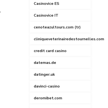
Casinovice ES
,
Casinovice IT
cenoteazultours.com (tr)
cliniqueveterinairedestournelles.com
credit card casino
datemas.de
datinger.uk
davinci-casino
deromibet.com