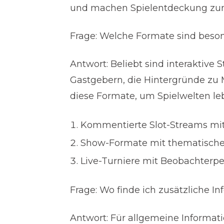
und machen Spielentdeckung zu
Frage: Welche Formate sind beson
Antwort: Beliebt sind interaktive
Gastgebern, die Hintergründe zu 
diese Formate, um Spielwelten le
Kommentierte Slot-Streams m
Show-Formate mit thematische
Live-Turniere mit Beobachterpe
Frage: Wo finde ich zusätzliche 
Antwort: Für allgemeine Informat