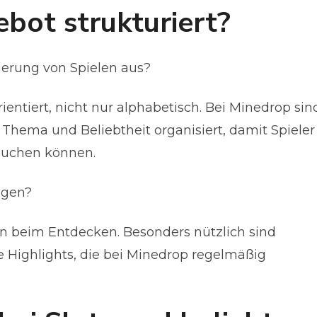
bot strukturiert?
ierung von Spielen aus?
rientiert, nicht nur alphabetisch. Bei Minedrop sin
 Thema und Beliebtheit organisiert, damit Spieler
tauchen können.
ngen?
fen beim Entdecken. Besonders nützlich sind
Highlights, die bei Minedrop regelmäßig