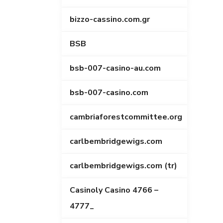
bizzo-cassino.com.gr
BSB
bsb-007-casino-au.com
bsb-007-casino.com
cambriaforestcommittee.org
carlbembridgewigs.com
carlbembridgewigs.com (tr)
Casinoly Casino 4766 –
4777_