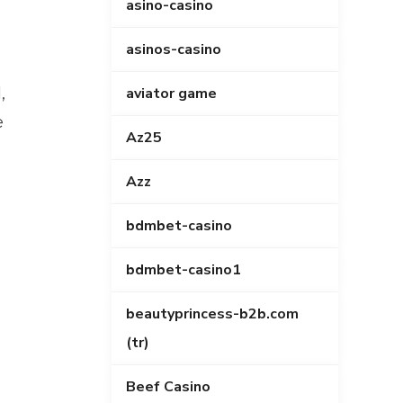
asino-casino
asinos-casino
,
aviator game
e
Az25
Azz
bdmbet-casino
bdmbet-casino1
beautyprincess-b2b.com
(tr)
Beef Casino