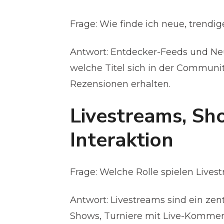
Frage: Wie finde ich neue, trendige
Antwort: Entdecker-Feeds und Neu
welche Titel sich in der Communi
Rezensionen erhalten.
Livestreams, Sh
Interaktion
Frage: Welche Rolle spielen Lives
Antwort: Livestreams sind ein zent
Shows, Turniere mit Live-Komm