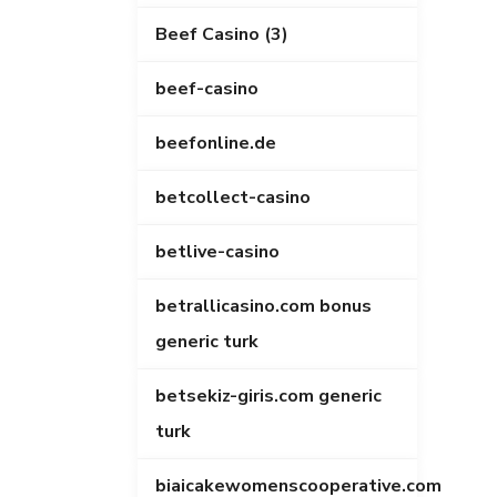
Beef Casino (3)
beef-casino
beefonline.de
betcollect-casino
betlive-casino
betrallicasino.com bonus
generic turk
betsekiz-giris.com generic
turk
biaicakewomenscooperative.com