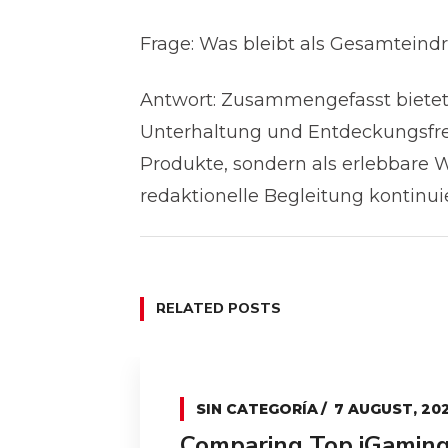
Frage: Was bleibt als Gesamteind
Antwort: Zusammengefasst bietet
Unterhaltung und Entdeckungsfreu
Produkte, sondern als erlebbare 
redaktionelle Begleitung kontinui
RELATED POSTS
SIN CATEGORÍA
7 AUGUST, 20
Comparing Top iGamin