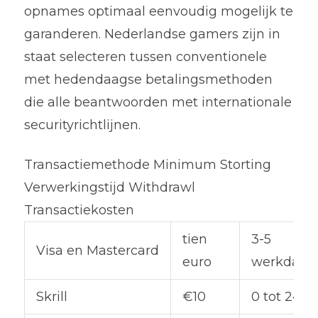
opnames optimaal eenvoudig mogelijk te
garanderen. Nederlandse gamers zijn in
staat selecteren tussen conventionele
met hedendaagse betalingsmethoden
die alle beantwoorden met internationale
securityrichtlijnen.
Transactiemethode Minimum Storting
Verwerkingstijd Withdrawl
Transactiekosten
tien
3-5
Visa en Mastercard
euro
werkdage
Skrill
€10
0 tot 24 u