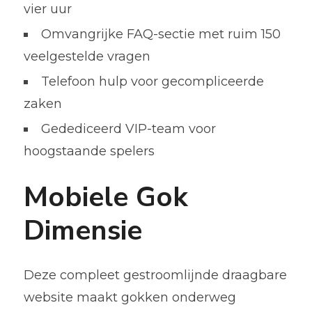
vier uur
Omvangrijke FAQ-sectie met ruim 150
veelgestelde vragen
Telefoon hulp voor gecompliceerde
zaken
Gedediceerd VIP-team voor
hoogstaande spelers
Mobiele Gok
Dimensie
Deze compleet gestroomlijnde draagbare
website maakt gokken onderweg