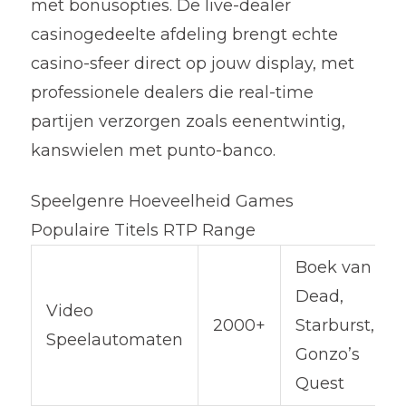
met bonusopties. De live-dealer
casinogedeelte afdeling brengt echte
casino-sfeer direct op jouw display, met
professionele dealers die real-time
partijen verzorgen zoals eenentwintig,
kanswielen met punto-banco.
Speelgenre Hoeveelheid Games
Populaire Titels RTP Range
Boek van
Dead,
Video
2000+
Starburst,
Speelautomaten
Gonzo’s
Quest