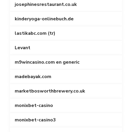
josephinesrestaurant.co.uk
kinderyoga-onlinebuch.de
lastikabc.com (tr)
Levant
m9wincasino.com en generic
madebayak.com
marketbosworthbrewery.co.uk
monixbet-casino
monixbet-casino3