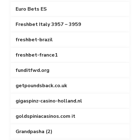
Euro Bets ES
Freshbet Italy 3957 – 3959
freshbet-brazil
freshbet-france1
funditfwd.org
getpoundsback.co.uk
gigaspinz-casino-holland.nl
goldspiniacasinos.com it
Grandpasha (2)