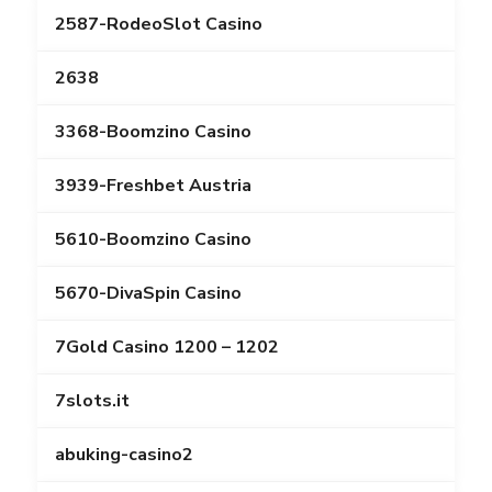
2587-RodeoSlot Casino
2638
3368-Boomzino Casino
3939-Freshbet Austria
5610-Boomzino Casino
5670-DivaSpin Casino
7Gold Casino 1200 – 1202
7slots.it
abuking-casino2