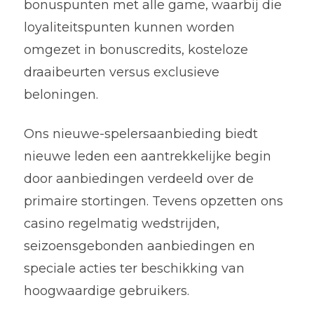
bonuspunten met alle game, waarbij die
loyaliteitspunten kunnen worden
omgezet in bonuscredits, kosteloze
draaibeurten versus exclusieve
beloningen.
Ons nieuwe-spelersaanbieding biedt
nieuwe leden een aantrekkelijke begin
door aanbiedingen verdeeld over de
primaire stortingen. Tevens opzetten ons
casino regelmatig wedstrijden,
seizoensgebonden aanbiedingen en
speciale acties ter beschikking van
hoogwaardige gebruikers.