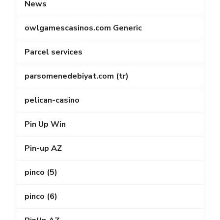
News
owlgamescasinos.com Generic
Parcel services
parsomenedebiyat.com (tr)
pelican-casino
Pin Up Win
Pin-up AZ
pinco (5)
pinco (6)