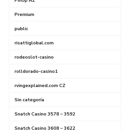
PinUp AZ
Premium
public
risattiglobal.com
rodeoslot-casino
rolldorado-casino1
rvingexplained.com CZ
Sin categoría
Snatch Casino 3578 – 3592
Snatch Casino 3608 – 3622