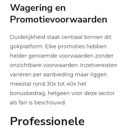
Wagering en
Promotievoorwaarden
Duidelijkheid staat centraal binnen dit
gokplatform. Elke promoties hebben
helder genoemde voorwaarden zonder
onzichtbare voorwaarden. Inzetvereisten
variëren per aanbieding maar liggen
meestal rond 30x tot 40x het
bonusbedrag, hetgeen voor deze sector
als fair is beschouwd.
Professionele