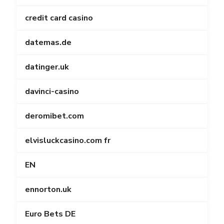
credit card casino
datemas.de
datinger.uk
davinci-casino
deromibet.com
elvisluckcasino.com fr
EN
ennorton.uk
Euro Bets DE