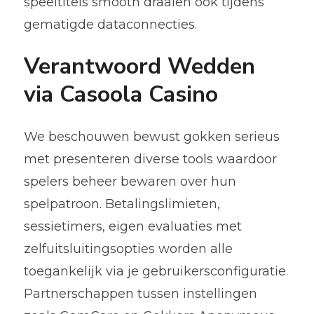
speeltitels smooth draaien ook tijdens
gematigde dataconnecties.
Verantwoord Wedden
via Casoola Casino
We beschouwen bewust gokken serieus
met presenteren diverse tools waardoor
spelers beheer bewaren over hun
spelpatroon. Betalingslimieten,
sessietimers, eigen evaluaties met
zelfuitsluitingsopties worden alle
toegankelijk via je gebruikersconfiguratie.
Partnerschappen tussen instellingen