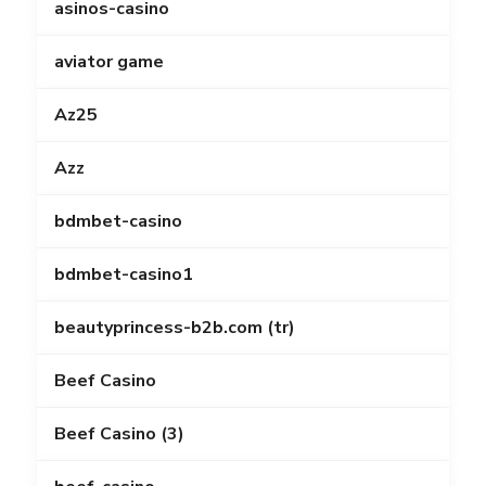
asinos-casino
aviator game
Az25
Azz
bdmbet-casino
bdmbet-casino1
beautyprincess-b2b.com (tr)
Beef Casino
Beef Casino (3)