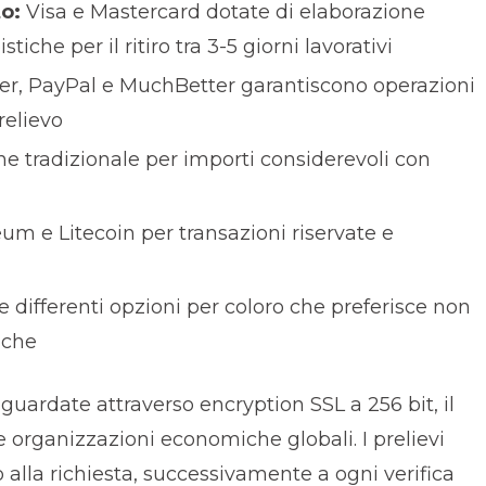
o:
Visa e Mastercard dotate di elaborazione
iche per il ritiro tra 3-5 giorni lavorativi
ller, PayPal e MuchBetter garantiscono operazioni
relievo
e tradizionale per importi considerevoli con
um e Litecoin per transazioni riservate e
 differenti opzioni per coloro che preferisce non
iche
aguardate attraverso encryption SSL a 256 bit, il
organizzazioni economiche globali. I prelievi
 alla richiesta, successivamente a ogni verifica