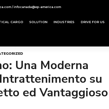
ca.com / infocanada@ep-america.com
Home
Blog
uncategorized
Win
TICAL CARGO
SOLUTION
INDUSTRIES
DRIVE FOR US
Intrattenimento su Internet Protetto e
ATEGORIZED
no: Una Moderna
 Intrattenimento su
etto ed Vantaggioso