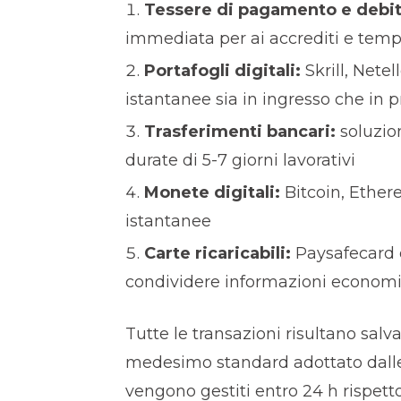
Tessere di pagamento e debit
immediata per ai accrediti e tempist
Portafogli digitali:
Skrill, Nete
istantanee sia in ingresso che in p
Trasferimenti bancari:
soluzion
durate di 5-7 giorni lavorativi
Monete digitali:
Bitcoin, Ethere
istantanee
Carte ricaricabili:
Paysafecard e
condividere informazioni econom
Tutte le transazioni risultano salv
medesimo standard adottato dalle 
vengono gestiti entro 24 h rispetto