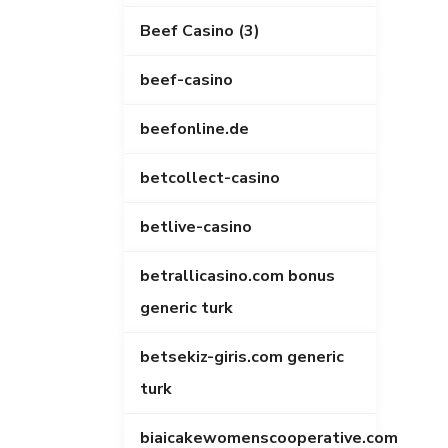
Beef Casino (3)
beef-casino
beefonline.de
betcollect-casino
betlive-casino
betrallicasino.com bonus
generic turk
betsekiz-giris.com generic
turk
biaicakewomenscooperative.com