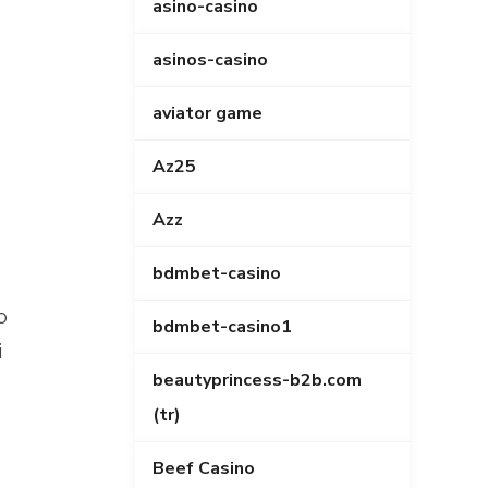
asino-casino
asinos-casino
aviator game
Az25
Azz
bdmbet-casino
o
bdmbet-casino1
i
beautyprincess-b2b.com
(tr)
Beef Casino