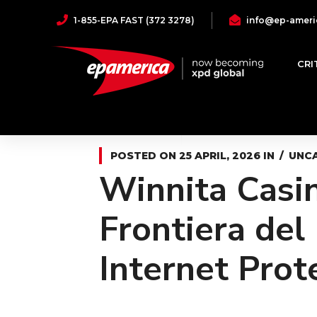
1-855-EPA FAST (372 3278)
info@ep-ameri
Blog
CRI
POSTED ON
25 APRIL, 2026
IN
UNC
Winnita Casi
Frontiera del
Internet Prot