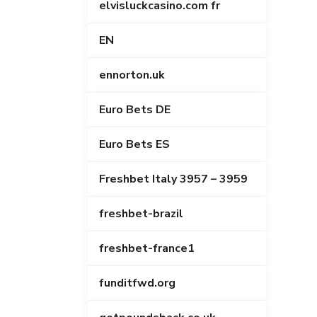
elvisluckcasino.com fr
EN
ennorton.uk
Euro Bets DE
Euro Bets ES
Freshbet Italy 3957 – 3959
freshbet-brazil
freshbet-france1
funditfwd.org