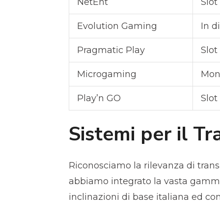
NetEnt
Slo
Evolution Gaming
In d
Pragmatic Play
Slot
Microgaming
Mon
Play’n GO
Slot
Sistemi per il T
Riconosciamo la rilevanza di trans
abbiamo integrato la vasta gamma
inclinazioni di base italiana ed co