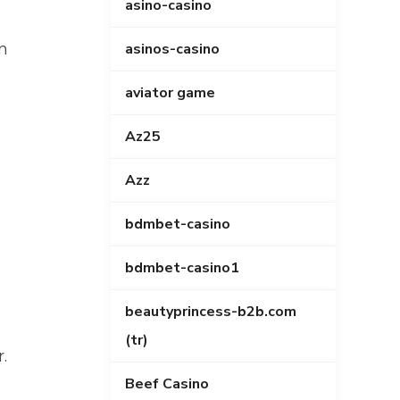
asino-casino
n
asinos-casino
aviator game
Az25
Azz
bdmbet-casino
bdmbet-casino1
beautyprincess-b2b.com
(tr)
.
Beef Casino