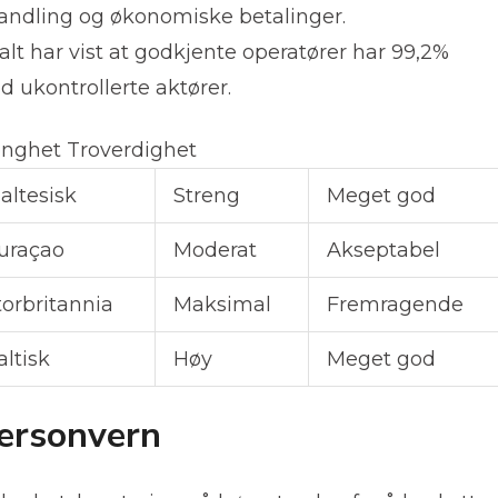
andling og økonomiske betalinger.
t har vist at godkjente operatører har 99,2%
 ukontrollerte aktører.
nghet Troverdighet
altesisk
Streng
Meget god
uraçao
Moderat
Akseptabel
torbritannia
Maksimal
Fremragende
altisk
Høy
Meget god
ersonvern