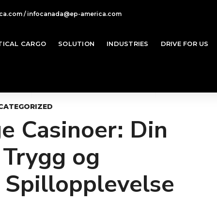
ca.com / infocanada@ep-america.com
Home
Blog
uncategorized
Fre
TICAL CARGO
SOLUTION
INDUSTRIES
DRIVE FOR US
Trygg og Engasjerende Spillopplevelse
CATEGORIZED
e Casinoer: Din
l Trygg og
 Spillopplevelse