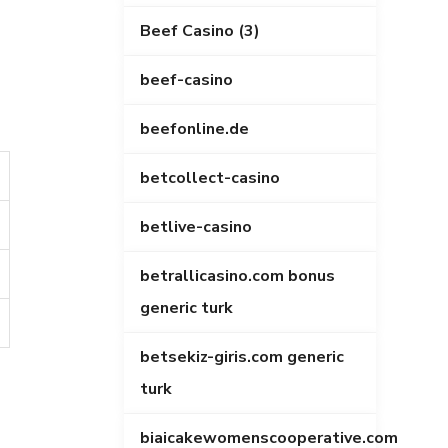
Beef Casino (3)
beef-casino
beefonline.de
betcollect-casino
betlive-casino
betrallicasino.com bonus
generic turk
betsekiz-giris.com generic
turk
biaicakewomenscooperative.com