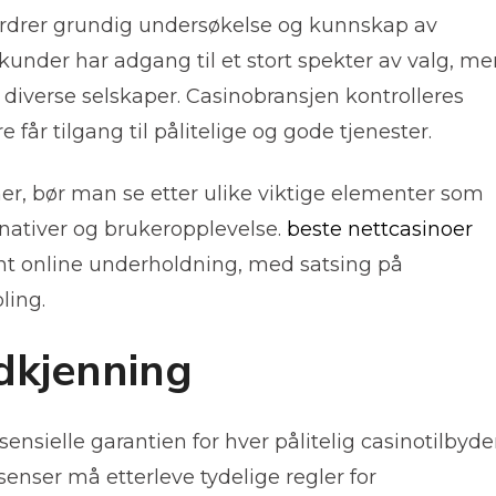
ordrer grundig undersøkelse og kunnskap av
 kunder har adgang til et stort spekter av valg, me
diverse selskaper. Casinobransjen kontrolleres
e får tilgang til pålitelige og gode tjenester.
r, bør man se etter ulike viktige elementer som
ernativer og brukeropplevelse.
beste nettcasinoer
ant online underholdning, med satsing på
ling.
dkjenning
nsielle garantien for hver pålitelig casinotilbyder
enser må etterleve tydelige regler for