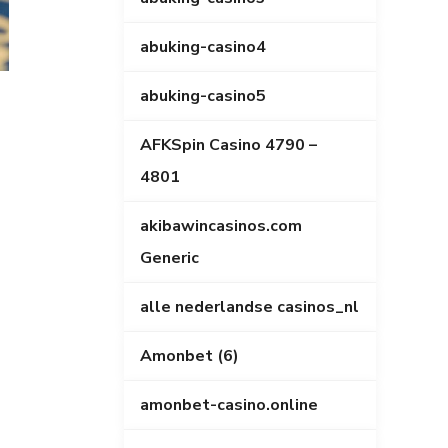
abuking-casino4
abuking-casino5
AFKSpin Casino 4790 –
4801
akibawincasinos.com
Generic
alle nederlandse casinos_nl
Amonbet (6)
amonbet-casino.online