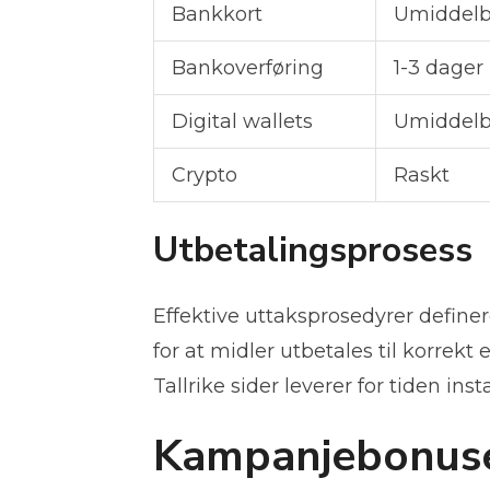
Bankkort
Umiddelb
Bankoverføring
1-3 dager
Digital wallets
Umiddelb
Crypto
Raskt
Utbetalingsprosess
Effektive uttaksprosedyrer definere
for at midler utbetales til korrekt
Tallrike sider leverer for tiden ins
Kampanjebonuse