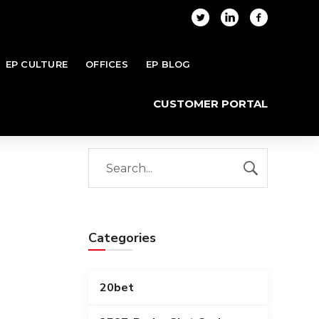
mste Norge Casinoer: Din Veiledning til
EP CULTURE
OFFICES
EP BLOG
CUSTOMER PORTAL
Categories
20bet