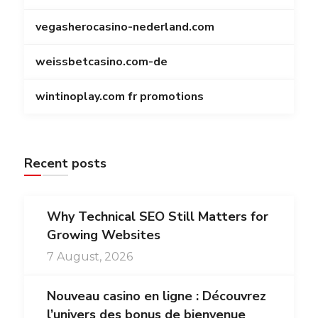
vegasherocasino-nederland.com
weissbetcasino.com-de
wintinoplay.com fr promotions
Recent posts
Why Technical SEO Still Matters for
Growing Websites
7 August, 2026
Nouveau casino en ligne : Découvrez
l’univers des bonus de bienvenue