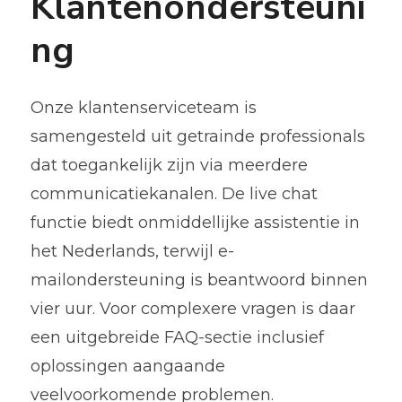
Klantenondersteuni
ng
Onze klantenserviceteam is
samengesteld uit getrainde professionals
dat toegankelijk zijn via meerdere
communicatiekanalen. De live chat
functie biedt onmiddellijke assistentie in
het Nederlands, terwijl e-
mailondersteuning is beantwoord binnen
vier uur. Voor complexere vragen is daar
een uitgebreide FAQ-sectie inclusief
oplossingen aangaande
veelvoorkomende problemen.