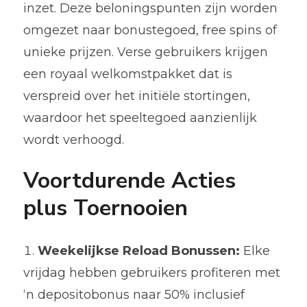
inzet. Deze beloningspunten zijn worden
omgezet naar bonustegoed, free spins of
unieke prijzen. Verse gebruikers krijgen
een royaal welkomstpakket dat is
verspreid over het initiële stortingen,
waardoor het speeltegoed aanzienlijk
wordt verhoogd.
Voortdurende Acties
plus Toernooien
Weekelijkse Reload Bonussen:
Elke
vrijdag hebben gebruikers profiteren met
‘n depositobonus naar 50% inclusief