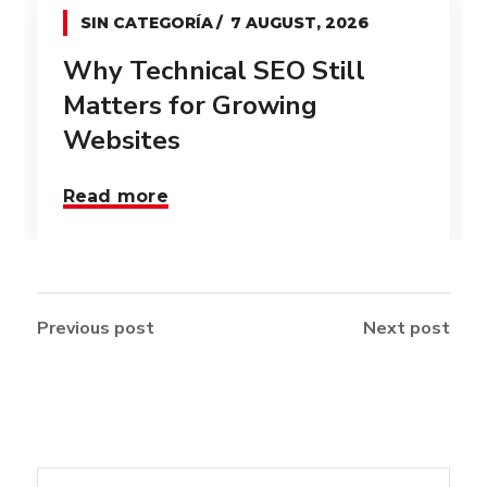
SIN CATEGORÍA
7 AUGUST, 2026
Why Technical SEO Still
Matters for Growing
Websites
Read more
Previous post
Next post