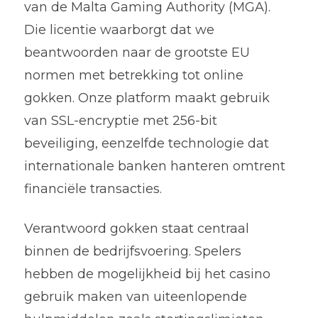
van de Malta Gaming Authority (MGA).
Die licentie waarborgt dat we
beantwoorden naar de grootste EU
normen met betrekking tot online
gokken. Onze platform maakt gebruik
van SSL-encryptie met 256-bit
beveiliging, eenzelfde technologie dat
internationale banken hanteren omtrent
financiële transacties.
Verantwoord gokken staat centraal
binnen de bedrijfsvoering. Spelers
hebben de mogelijkheid bij het casino
gebruik maken van uiteenlopende