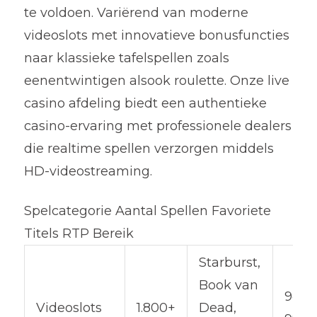
te voldoen. Variërend van moderne
videoslots met innovatieve bonusfuncties
naar klassieke tafelspellen zoals
eenentwintigen alsook roulette. Onze live
casino afdeling biedt een authentieke
casino-ervaring met professionele dealers
die realtime spellen verzorgen middels
HD-videostreaming.
Spelcategorie Aantal Spellen Favoriete
Titels RTP Bereik
Starburst,
Book van
94% 
Videoslots
1.800+
Dead,