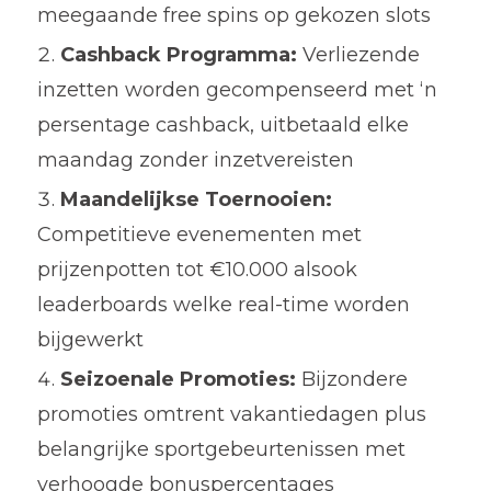
meegaande free spins op gekozen slots
Cashback Programma:
Verliezende
inzetten worden gecompenseerd met ‘n
persentage cashback, uitbetaald elke
maandag zonder inzetvereisten
Maandelijkse Toernooien:
Competitieve evenementen met
prijzenpotten tot €10.000 alsook
leaderboards welke real-time worden
bijgewerkt
Seizoenale Promoties:
Bijzondere
promoties omtrent vakantiedagen plus
belangrijke sportgebeurtenissen met
verhoogde bonuspercentages