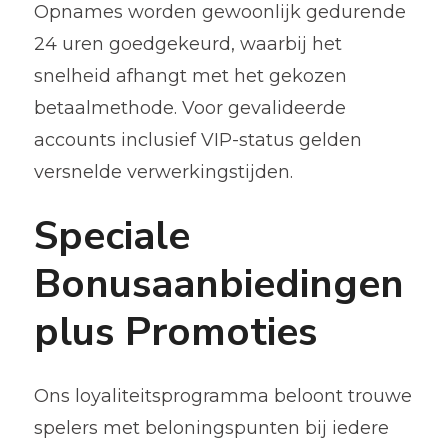
Opnames worden gewoonlijk gedurende
24 uren goedgekeurd, waarbij het
snelheid afhangt met het gekozen
betaalmethode. Voor gevalideerde
accounts inclusief VIP-status gelden
versnelde verwerkingstijden.
Speciale
Bonusaanbiedingen
plus Promoties
Ons loyaliteitsprogramma beloont trouwe
spelers met beloningspunten bij iedere