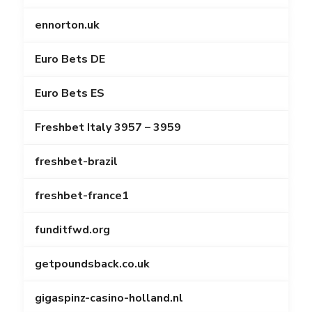
ennorton.uk
Euro Bets DE
Euro Bets ES
Freshbet Italy 3957 – 3959
freshbet-brazil
freshbet-france1
funditfwd.org
getpoundsback.co.uk
gigaspinz-casino-holland.nl