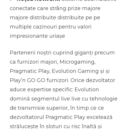
conectate care strâng prize majore
majore distribuite distribuite pe pe
multiple cazinouri pentru valori
impresionante uriașe
Partenerii noștri cuprind giganți precum
ca furnizori majori, Microgaming,
Pragmatic Play, Evolution Gaming și și
Play’n GO GO furnizori. Orice dezvoltator
aduce expertise specific: Evolution
domină segmentul live live cu tehnologie
de transmisie superior, în timp ce ce
dezvoltatorul Pragmatic Play excelează
strălucește în sloturi cu risc înaltă și