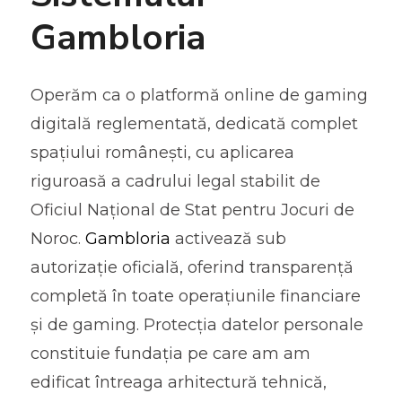
Gambloria
Operăm ca o platformă online de gaming
digitală reglementată, dedicată complet
spațiului românești, cu aplicarea
riguroasă a cadrului legal stabilit de
Oficiul Național de Stat pentru Jocuri de
Noroc.
Gambloria
activează sub
autorizație oficială, oferind transparență
completă în toate operațiunile financiare
și de gaming. Protecția datelor personale
constituie fundația pe care am am
edificat întreaga arhitectură tehnică,