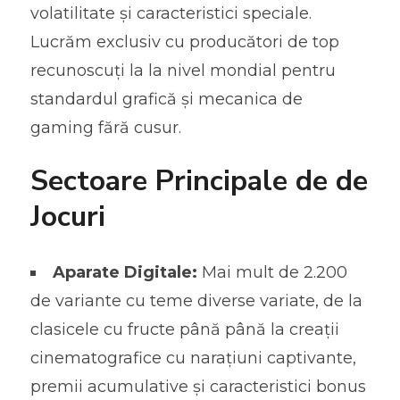
volatilitate și caracteristici speciale.
Lucrăm exclusiv cu producători de top
recunoscuți la la nivel mondial pentru
standardul grafică și mecanica de
gaming fără cusur.
Sectoare Principale de de
Jocuri
Aparate Digitale:
Mai mult de 2.200
de variante cu teme diverse variate, de la
clasicele cu fructe până până la creații
cinematografice cu narațiuni captivante,
premii acumulative și caracteristici bonus