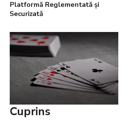
Platformă Reglementată și
Securizată
Cuprins