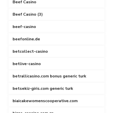
Beef Casino
Beef Casino (3)
beef-casino
beefonline.de
betcollect-casino
betlive-casino
betrallicasino.com bonus generic turk
betsekiz-giris.com generic turk
biaicakewomenscooperative.com