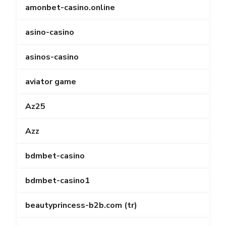
amonbet-casino.online
asino-casino
asinos-casino
aviator game
Az25
Azz
bdmbet-casino
bdmbet-casino1
beautyprincess-b2b.com (tr)