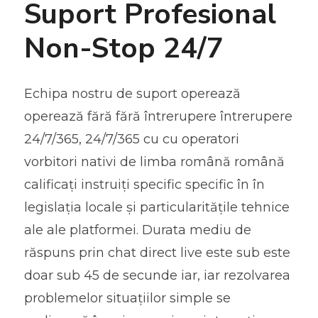
Suport Profesional
Non-Stop 24/7
Echipa nostru de suport operează
operează fără fără întrerupere întrerupere
24/7/365, 24/7/365 cu cu operatori
vorbitori nativi de limba română română
calificați instruiți specific specific în în
legislația locale și particularitățile tehnice
ale ale platformei. Durata mediu de
răspuns prin chat direct live este sub este
doar sub 45 de secunde iar, iar rezolvarea
problemelor situațiilor simple se