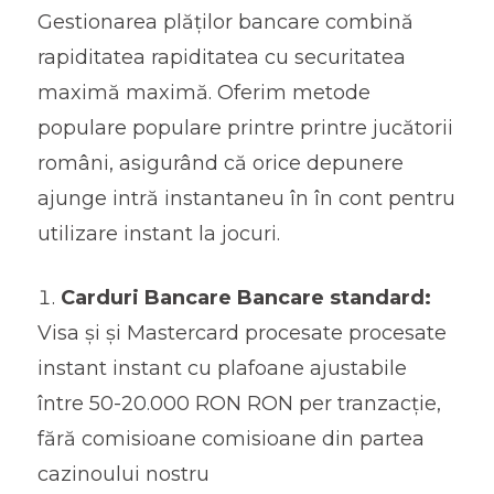
Gestionarea plăților bancare combină
rapiditatea rapiditatea cu securitatea
maximă maximă. Oferim metode
populare populare printre printre jucătorii
români, asigurând că orice depunere
ajunge intră instantaneu în în cont pentru
utilizare instant la jocuri.
Carduri Bancare Bancare standard:
Visa și și Mastercard procesate procesate
instant instant cu plafoane ajustabile
între 50-20.000 RON RON per tranzacție,
fără comisioane comisioane din partea
cazinoului nostru