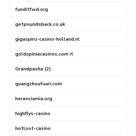
funditfwd.org
getpoundsback.co.uk
gigaspinz-casino-holland.nl
goldspiniacasinos.com it
Grandpasha (2)
guangzhoufuari.com
herenciamia.org
highflys-casino
hotloot-casino