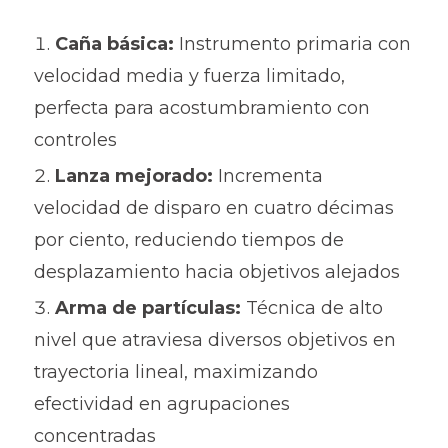
Caña básica:
Instrumento primaria con
velocidad media y fuerza limitado,
perfecta para acostumbramiento con
controles
Lanza mejorado:
Incrementa
velocidad de disparo en cuatro décimas
por ciento, reduciendo tiempos de
desplazamiento hacia objetivos alejados
Arma de partículas:
Técnica de alto
nivel que atraviesa diversos objetivos en
trayectoria lineal, maximizando
efectividad en agrupaciones
concentradas