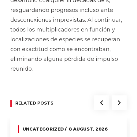
desarrollo cualquier III décadas de s,
resguardando progresos incluso ante
desconexiones imprevistas. Al continuar,
todos los multiplicadores en función y
localizaciones de especies se recuperan
con exactitud como se encontraban,
eliminando alguna pérdida de impulso
reunido.
RELATED POSTS
UNCATEGORIZED
8 AUGUST, 2026