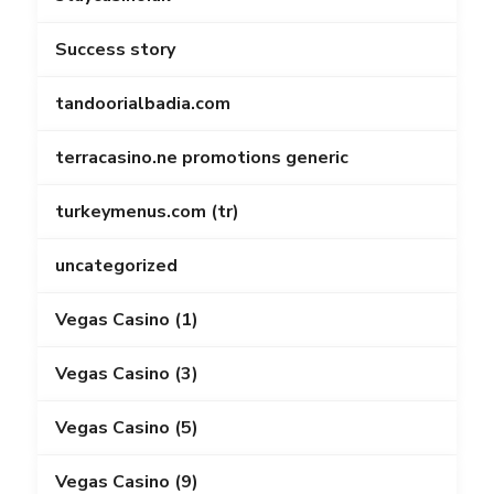
Success story
tandoorialbadia.com
terracasino.ne promotions generic
turkeymenus.com (tr)
uncategorized
Vegas Casino (1)
Vegas Casino (3)
Vegas Casino (5)
Vegas Casino (9)