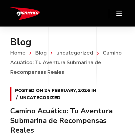
Blog
Home
Blog
uncategorized
Camino
Acuático: Tu Aventura Submarina de
Recompensas Reales
POSTED ON
24 FEBRUARY, 2026
IN
UNCATEGORIZED
Camino Acuático: Tu Aventura
Submarina de Recompensas
Reales