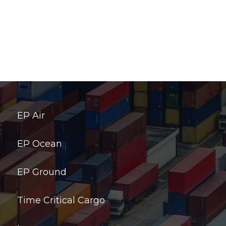
EP Air
EP Ocean
EP Ground
Time Critical Cargo