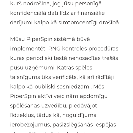
kurš nodrošina, jog jūsu personīgā
konfidenciālā dati līdz ar finansiālie
darījumi kalpo kā simtprocentīgi drošībā.
Mūsu PiperSpin sistēmā būvē
implementēti RNG kontroles procedūras,
kuras periodiski testē nenosacītas trešās
pušu uzņēmumi. Katras spēles
taisnīgums tiks verificēts, kā arī rādītāji
kalpo kā publiski sasniedzami. Mēs
PiperSpin aktīvi veicinām apdomīgu
spēlēšanas uzvedību, piedāvājot
līdzekļus, tādus kā, noguldījuma
ierobežojumus, pašizslēgšanās iespējas