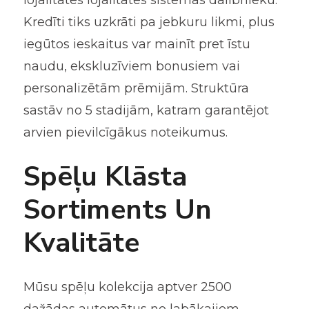
lojalitātes lojalitātes sistēmas dalībnieku.
Kredīti tiks uzkrāti pa jebkuru likmi, plus
iegūtos ieskaitus var mainīt pret īstu
naudu, ekskluzīviem bonusiem vai
personalizētām prēmijām. Struktūra
sastāv no 5 stadijām, katram garantējot
arvien pievilcīgākus noteikumus.
Spēļu Klāsta
Sortiments Un
Kvalitāte
Mūsu spēļu kolekcija aptver 2500