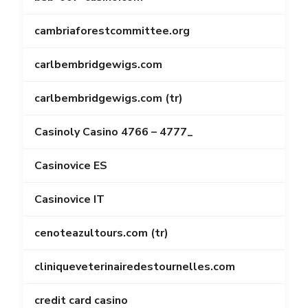
cambriaforestcommittee.org
carlbembridgewigs.com
carlbembridgewigs.com (tr)
Casinoly Casino 4766 – 4777_
Casinovice ES
Casinovice IT
cenoteazultours.com (tr)
cliniqueveterinairedestournelles.com
credit card casino