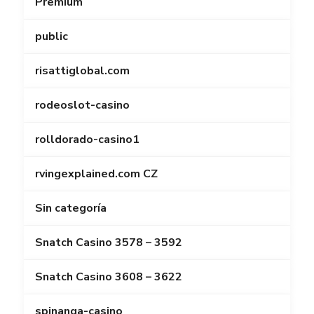
Premium
public
risattiglobal.com
rodeoslot-casino
rolldorado-casino1
rvingexplained.com CZ
Sin categoría
Snatch Casino 3578 – 3592
Snatch Casino 3608 – 3622
spinanga-casino