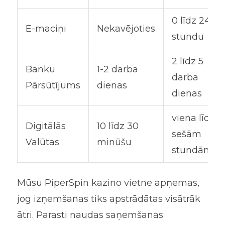
0 līdz 24
E-maciņi
Nekavējoties
stundu
2 līdz 5
Banku
1-2 darba
darba
Pārsūtījums
dienas
dienas
viena līdz
Digitālās
10 līdz 30
sešām
Valūtas
minūšu
stundām
Mūsu PiperSpin kazino vietne apņemas,
jog izņemšanas tiks apstrādātas visātrāk
ātri. Parasti naudas saņemšanas