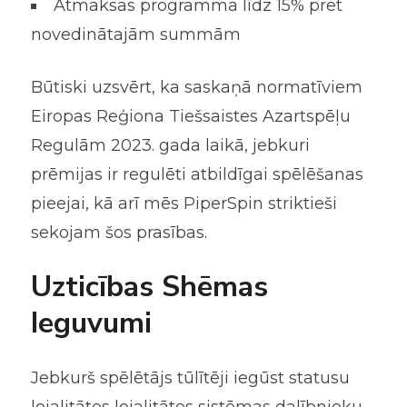
Atmaksas programma līdz 15% pret
novedinātajām summām
Būtiski uzsvērt, ka saskaņā normatīviem
Eiropas Reģiona Tiešsaistes Azartspēļu
Regulām 2023. gada laikā, jebkuri
prēmijas ir regulēti atbildīgai spēlēšanas
pieejai, kā arī mēs PiperSpin striktieši
sekojam šos prasības.
Uzticības Shēmas
Ieguvumi
Jebkurš spēlētājs tūlītēji iegūst statusu