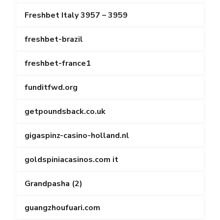
Freshbet Italy 3957 – 3959
freshbet-brazil
freshbet-france1
funditfwd.org
getpoundsback.co.uk
gigaspinz-casino-holland.nl
goldspiniacasinos.com it
Grandpasha (2)
guangzhoufuari.com