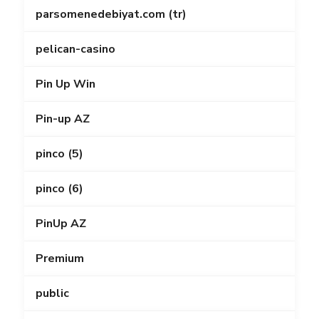
parsomenedebiyat.com (tr)
pelican-casino
Pin Up Win
Pin-up AZ
pinco (5)
pinco (6)
PinUp AZ
Premium
public