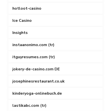
hotloot-casino
Ice Casino
Insights
instaanonimo.com (tr)
itguyresumes.com (tr)
jokery-de-casino.com DE
josephinesrestaurant.co.uk
kinderyoga-onlinebuch.de
lastikabc.com (tr)