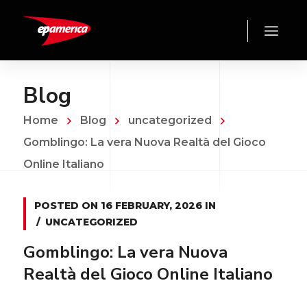
Blog
Home
Blog
uncategorized
Gomblingo: La vera Nuova Realtà del Gioco
Online Italiano
POSTED ON
16 FEBRUARY, 2026
IN
UNCATEGORIZED
Gomblingo: La vera Nuova
Realtà del Gioco Online Italiano