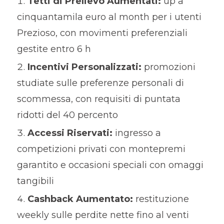
Tetti di Prelievo Aumentati:
up a
cinquantamila euro al month per i utenti
Prezioso, con movimenti preferenziali
gestite entro 6 h
Incentivi Personalizzati:
promozioni
studiate sulle preferenze personali di
scommessa, con requisiti di puntata
ridotti del 40 percento
Accessi Riservati:
ingresso a
competizioni privati con montepremi
garantito e occasioni speciali con omaggi
tangibili
Cashback Aumentato:
restituzione
weekly sulle perdite nette fino al venti