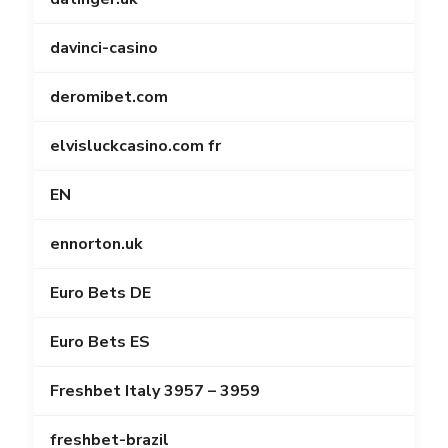
davinci-casino
deromibet.com
elvisluckcasino.com fr
EN
ennorton.uk
Euro Bets DE
Euro Bets ES
Freshbet Italy 3957 – 3959
freshbet-brazil