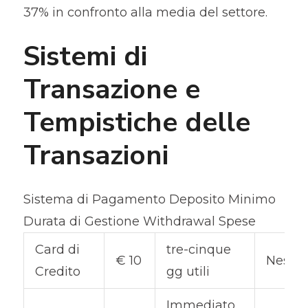
37% in confronto alla media del settore.
Sistemi di
Transazione e
Tempistiche delle
Transazioni
Sistema di Pagamento Deposito Minimo
Durata di Gestione Withdrawal Spese
Card di
tre-cinque
€ 10
Nessu
Credito
gg utili
Immediato