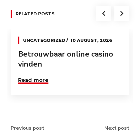
RELATED POSTS
UNCATEGORIZED
10 AUGUST, 2026
Betrouwbaar online casino
vinden
Read more
Previous post
Next post