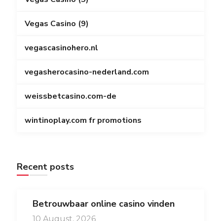
Vegas Casino (9)
vegascasinohero.nl
vegasherocasino-nederland.com
weissbetcasino.com-de
wintinoplay.com fr promotions
Recent posts
Betrouwbaar online casino vinden
10 August, 2026