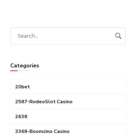
Categories
20bet
2587-RodeoSlot Casino
2638
3368-Boomzino Casino