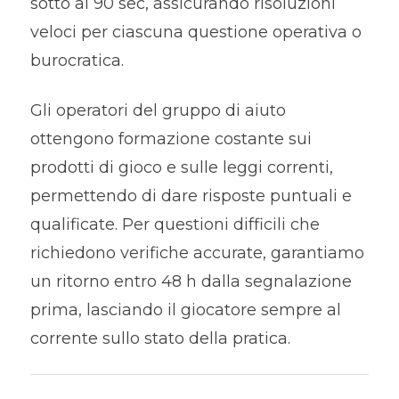
sotto ai 90 sec, assicurando risoluzioni
veloci per ciascuna questione operativa o
burocratica.
Gli operatori del gruppo di aiuto
ottengono formazione costante sui
prodotti di gioco e sulle leggi correnti,
permettendo di dare risposte puntuali e
qualificate. Per questioni difficili che
richiedono verifiche accurate, garantiamo
un ritorno entro 48 h dalla segnalazione
prima, lasciando il giocatore sempre al
corrente sullo stato della pratica.