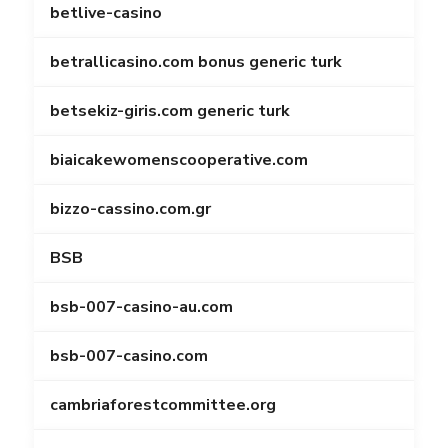
betlive-casino
betrallicasino.com bonus generic turk
betsekiz-giris.com generic turk
biaicakewomenscooperative.com
bizzo-cassino.com.gr
BSB
bsb-007-casino-au.com
bsb-007-casino.com
cambriaforestcommittee.org