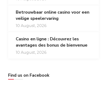
Betrouwbaar online casino voor een
veilige speelervaring
10 August, 2026
Casino en ligne : Découvrez les
avantages des bonus de bienvenue
10 August, 2026
Find us on Facebook