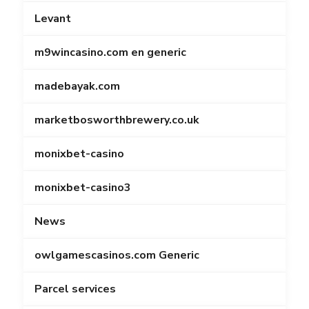
Levant
m9wincasino.com en generic
madebayak.com
marketbosworthbrewery.co.uk
monixbet-casino
monixbet-casino3
News
owlgamescasinos.com Generic
Parcel services