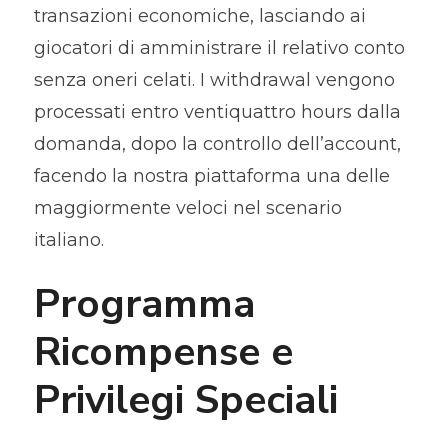
transazioni economiche, lasciando ai
giocatori di amministrare il relativo conto
senza oneri celati. I withdrawal vengono
processati entro ventiquattro hours dalla
domanda, dopo la controllo dell’account,
facendo la nostra piattaforma una delle
maggiormente veloci nel scenario
italiano.
Programma
Ricompense e
Privilegi Speciali