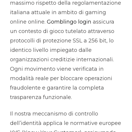
massimo rispetto della regolamentazione
italiana attuale in ambito di gaming
online online.
Gomblingo login
assicura
un contesto di gioco tutelato attraverso
protocolli di protezione SSL a 256 bit, lo
identico livello impiegato dalle
organizzazioni creditizie internazionali.
Ogni movimento viene verificata in
modalità reale per bloccare operazioni
fraudolente e garantire la completa
trasparenza funzionale.
Il nostra meccanismo di controllo
dell’identità applica le normative europee