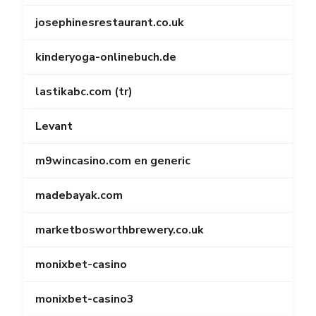
josephinesrestaurant.co.uk
kinderyoga-onlinebuch.de
lastikabc.com (tr)
Levant
m9wincasino.com en generic
madebayak.com
marketbosworthbrewery.co.uk
monixbet-casino
monixbet-casino3