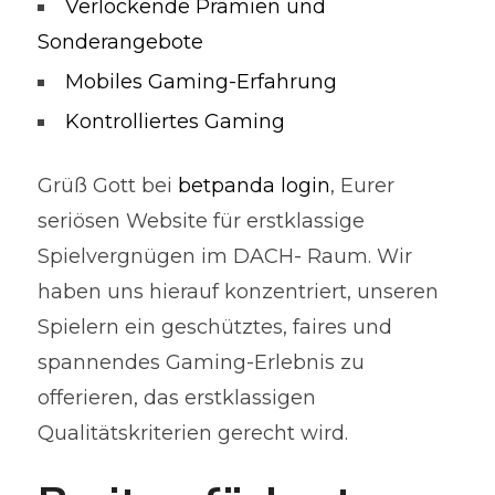
Verlockende Prämien und
Sonderangebote
Mobiles Gaming-Erfahrung
Kontrolliertes Gaming
Grüß Gott bei
betpanda login
, Eurer
seriösen Website für erstklassige
Spielvergnügen im DACH- Raum. Wir
haben uns hierauf konzentriert, unseren
Spielern ein geschütztes, faires und
spannendes Gaming-Erlebnis zu
offerieren, das erstklassigen
Qualitätskriterien gerecht wird.