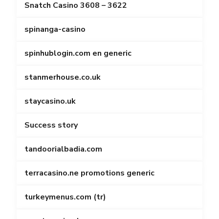
Snatch Casino 3608 – 3622
spinanga-casino
spinhublogin.com en generic
stanmerhouse.co.uk
staycasino.uk
Success story
tandoorialbadia.com
terracasino.ne promotions generic
turkeymenus.com (tr)