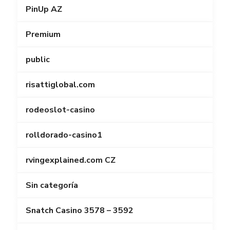
PinUp AZ
Premium
public
risattiglobal.com
rodeoslot-casino
rolldorado-casino1
rvingexplained.com CZ
Sin categoría
Snatch Casino 3578 – 3592