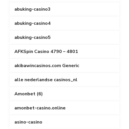
abuking-casino3
abuking-casino4
abuking-casino5
AFKSpin Casino 4790 – 4801
akibawincasinos.com Generic
alle nederlandse casinos_nl
Amonbet (6)
amonbet-casino.online
asino-casino