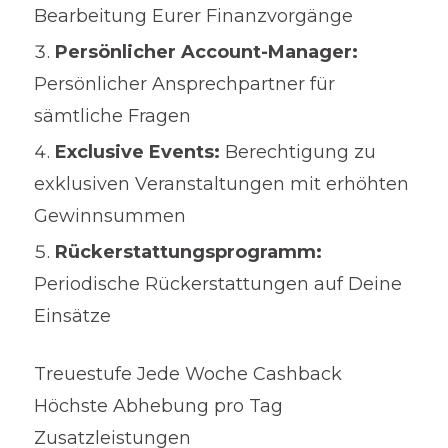
Bearbeitung Eurer Finanzvorgänge
Persönlicher Account-Manager:
Persönlicher Ansprechpartner für
sämtliche Fragen
Exclusive Events:
Berechtigung zu
exklusiven Veranstaltungen mit erhöhten
Gewinnsummen
Rückerstattungsprogramm:
Periodische Rückerstattungen auf Deine
Einsätze
Treuestufe Jede Woche Cashback
Höchste Abhebung pro Tag
Zusatzleistungen