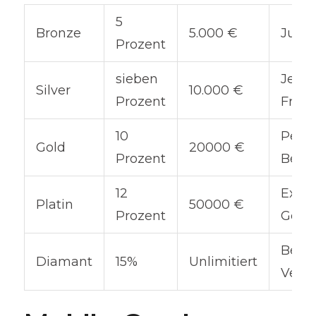
5
Bronze
5.000 €
Jubi
Prozent
sieben
Jede
Silver
10.000 €
Prozent
Free 
10
Persö
Gold
20000 €
Prozent
Betre
12
Exklu
Platin
50000 €
Prozent
Gesc
Beso
Diamant
15%
Unlimitiert
Veran