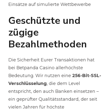
Einsätze auf simulierte Wettbewerbe
Geschützte und
zügige
Bezahlmethoden
Die Sicherheit Eurer Transaktionen hat
bei Betpanda Casino allerhöchste
Bedeutung. Wir nutzen eine
256-Bit-SSL-
Verschlüsselung
, die dem Level
entspricht, den auch Banken einsetzen –
ein geprüfter Qualitätsstandard, der seit
vielen Jahren für höchste