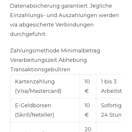
Datenabsicherung garantiert. Jegliche
Einzahlungs- und Auszahlungen werden
via abgesicherte Verbindungen
durchgeführt.
Zahlungsmethode Minimalbetrag
Verarbeitungszeit Abhebung
Transaktionsgebühren
Kartenzahlung
10
1 bis 3
(Visa/Mastercard)
€
Arbeitstage
E-Geldbörsen
10
Sofortig bis
(Skrill/Neteller)
€
24 Stunden
20