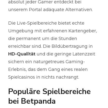
absolut jeder Gamer entdeckt bei
unserem Portal adäquate Alternativen.
Die Live-Spielbereiche bietet echte
Umgebung mit erfahrenen Kartengeber,
die permanent um die Stunden
erreichbar sind. Die Bildübertragung in
HD-Qualität
und die geringe Latenzzeit
sichern ein naturgetreues Gaming-
Erlebnis, das dem Gang eines realen
Spielcasinos in nichts nachrangt.
Populäre Spielbereiche
bei Betpanda