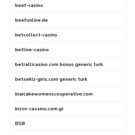
beef-casino
beefonline.de
betcollect-casino
betlive-casino
betrallicasino.com bonus generic turk
betsekiz-giris.com generic turk
biaicakewomenscooperative.com
bizzo-cassino.com.gr
BSB