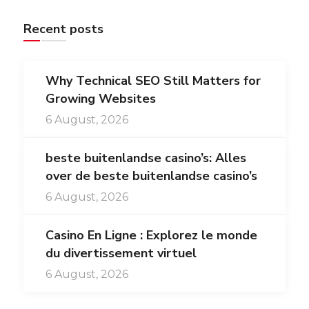
Recent posts
Why Technical SEO Still Matters for
Growing Websites
6 August, 2026
beste buitenlandse casino’s: Alles
over de beste buitenlandse casino’s
6 August, 2026
Casino En Ligne : Explorez le monde
du divertissement virtuel
6 August, 2026