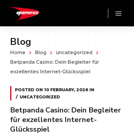
Blog
Home
Blog
uncategorized
Betpanda Casino: Dein Begleiter für
exzellentes Internet-Glücksspiel
POSTED ON
10 FEBRUARY, 2026
IN
UNCATEGORIZED
Betpanda Casino: Dein Begleiter
für exzellentes Internet-
Glücksspiel