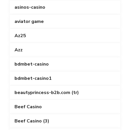
asinos-casino
aviator game
Az25
Azz
bdmbet-casino
bdmbet-casino1
beautyprincess-b2b.com (tr)
Beef Casino
Beef Casino (3)