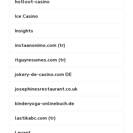
hotloot-casino
Ice Casino
Insights
instaanonimo.com (tr)
itguyresumes.com (tr)
jokery-de-casino.com DE
josephinesrestaurant.co.uk
kinderyoga-onlinebuch.de
lastikabc.com (tr)
Levant