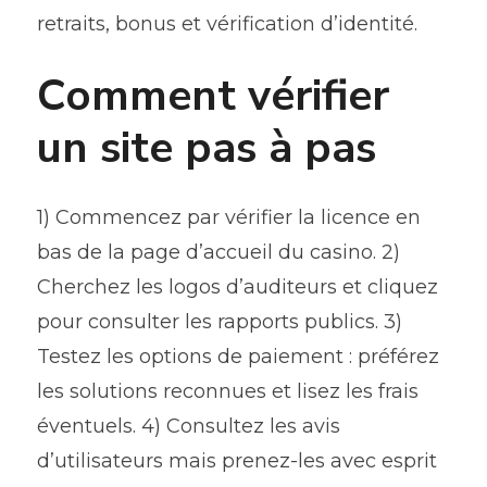
retraits, bonus et vérification d’identité.
Comment vérifier
un site pas à pas
1) Commencez par vérifier la licence en
bas de la page d’accueil du casino. 2)
Cherchez les logos d’auditeurs et cliquez
pour consulter les rapports publics. 3)
Testez les options de paiement : préférez
les solutions reconnues et lisez les frais
éventuels. 4) Consultez les avis
d’utilisateurs mais prenez-les avec esprit