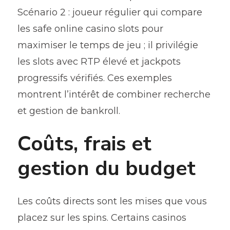
Scénario 2 : joueur régulier qui compare
les safe online casino slots pour
maximiser le temps de jeu ; il privilégie
les slots avec RTP élevé et jackpots
progressifs vérifiés. Ces exemples
montrent l’intérêt de combiner recherche
et gestion de bankroll.
Coûts, frais et
gestion du budget
Les coûts directs sont les mises que vous
placez sur les spins. Certains casinos