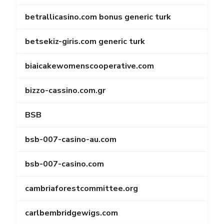
betrallicasino.com bonus generic turk
betsekiz-giris.com generic turk
biaicakewomenscooperative.com
bizzo-cassino.com.gr
BSB
bsb-007-casino-au.com
bsb-007-casino.com
cambriaforestcommittee.org
carlbembridgewigs.com