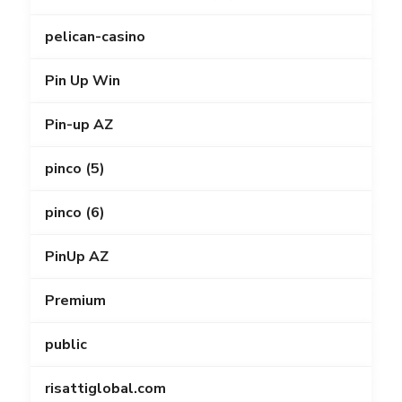
pelican-casino
Pin Up Win
Pin-up AZ
pinco (5)
pinco (6)
PinUp AZ
Premium
public
risattiglobal.com