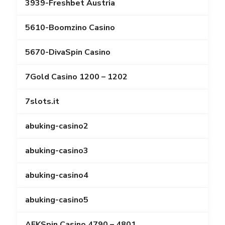
3939-Freshbet Austria
5610-Boomzino Casino
5670-DivaSpin Casino
7Gold Casino 1200 – 1202
7slots.it
abuking-casino2
abuking-casino3
abuking-casino4
abuking-casino5
AFKSpin Casino 4790 – 4801