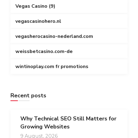
Vegas Casino (9)
vegascasinohero.nl
vegasherocasino-nederland.com
weissbetcasino.com-de
wintinoplay.com fr promotions
Recent posts
Why Technical SEO Still Matters for
Growing Websites
9 August, 2026