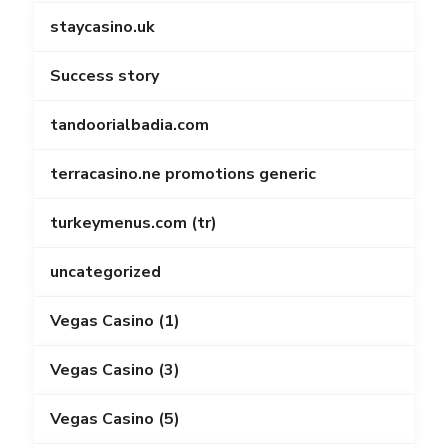
staycasino.uk
Success story
tandoorialbadia.com
terracasino.ne promotions generic
turkeymenus.com (tr)
uncategorized
Vegas Casino (1)
Vegas Casino (3)
Vegas Casino (5)