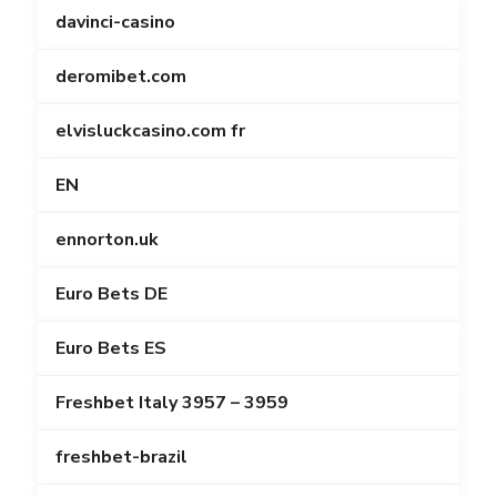
davinci-casino
deromibet.com
elvisluckcasino.com fr
EN
ennorton.uk
Euro Bets DE
Euro Bets ES
Freshbet Italy 3957 – 3959
freshbet-brazil