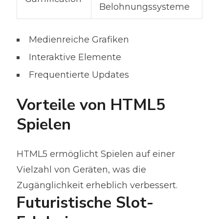
Belohnungssysteme
Medienreiche Grafiken
Interaktive Elemente
Frequentierte Updates
Vorteile von HTML5
Spielen
HTML5 ermöglicht Spielen auf einer
Vielzahl von Geräten, was die
Zugänglichkeit erheblich verbessert.
Futuristische Slot-