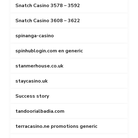
Snatch Casino 3578 – 3592
Snatch Casino 3608 – 3622
spinanga-casino
spinhublogin.com en generic
stanmerhouse.co.uk
staycasino.uk
Success story
tandoorialbadia.com
terracasino.ne promotions generic