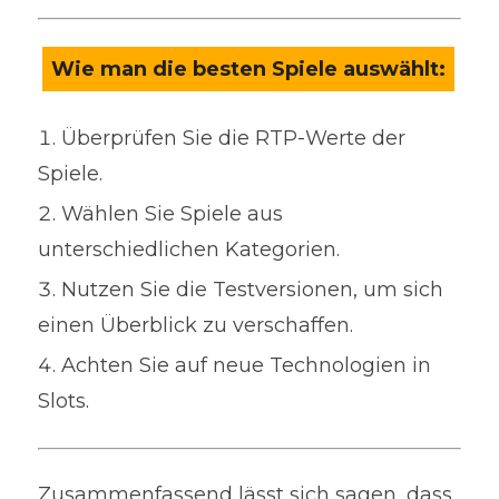
Wie man die besten Spiele auswählt:
Überprüfen Sie die RTP-Werte der
Spiele.
Wählen Sie Spiele aus
unterschiedlichen Kategorien.
Nutzen Sie die Testversionen, um sich
einen Überblick zu verschaffen.
Achten Sie auf neue Technologien in
Slots.
Zusammenfassend lässt sich sagen, dass