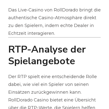
Das Live-Casino von RollDorado bringt die
authentische Casino-Atmosphäre direkt
zu den Spielern, indem echte Dealer in
Echtzeit interagieren.
RTP-Analyse der
Spielangebote
Der RTP spielt eine entscheidende Rolle
dabei, wie viel ein Spieler von seinen
Einsätzen zurückgewinnen kann.
RollDorado Casino bietet eine Übersicht
über die RTP-Werte, die Spielern helfen