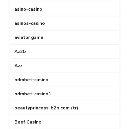
asino-casino
asinos-casino
aviator game
Az25
Azz
bdmbet-casino
bdmbet-casino1
beautyprincess-b2b.com (tr)
Beef Casino