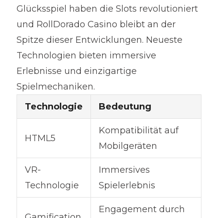
Glücksspiel haben die Slots revolutioniert
und RollDorado Casino bleibt an der
Spitze dieser Entwicklungen. Neueste
Technologien bieten immersive
Erlebnisse und einzigartige
Spielmechaniken.
Technologie
Bedeutung
Kompatibilität auf
HTML5
Mobilgeräten
VR-
Immersives
Technologie
Spielerlebnis
Engagement durch
Gamification