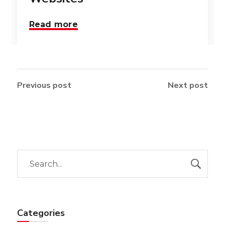
Read more
Previous post
Next post
Categories