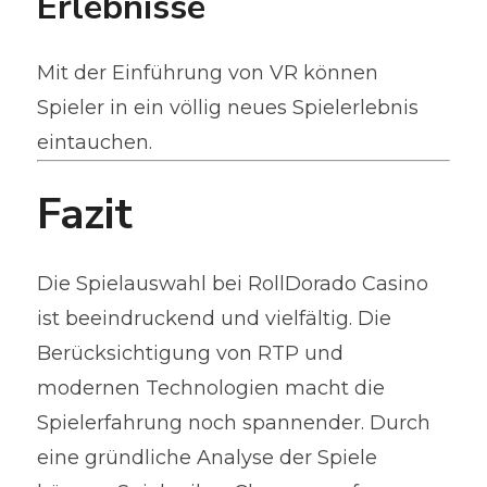
Erlebnisse
Mit der Einführung von VR können
Spieler in ein völlig neues Spielerlebnis
eintauchen.
Fazit
Die Spielauswahl bei RollDorado Casino
ist beeindruckend und vielfältig. Die
Berücksichtigung von RTP und
modernen Technologien macht die
Spielerfahrung noch spannender. Durch
eine gründliche Analyse der Spiele