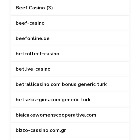
Beef Casino (3)
beef-casino
beefonline.de
betcollect-casino
betlive-casino
betrallicasino.com bonus generic turk
betsekiz-giris.com generic turk
biaicakewomenscooperative.com
bizzo-cassino.com.gr