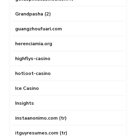
Grandpasha (2)
guangzhoufuari.com
herenciamia.org
highflys-casino
hotloot-casino
Ice Casino
Insights
instaanonimo.com (tr)
itguyresumes.com (tr)