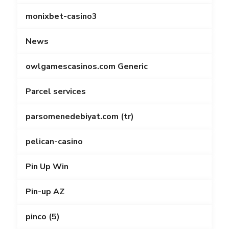
monixbet-casino3
News
owlgamescasinos.com Generic
Parcel services
parsomenedebiyat.com (tr)
pelican-casino
Pin Up Win
Pin-up AZ
pinco (5)