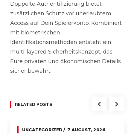
Doppelte Authentifizierung bietet
zusätzlichen Schutz vor unerlaubtem
Access auf Dein Spielerkonto. Kombiniert
mit biometrischen
Identifikationsmethoden entsteht ein
multi-layered Sicherheitskonzept, das
Eure privaten und ökonomischen Details
sicher bewahrt.
RELATED POSTS
UNCATEGORIZED
7 AUGUST, 2026