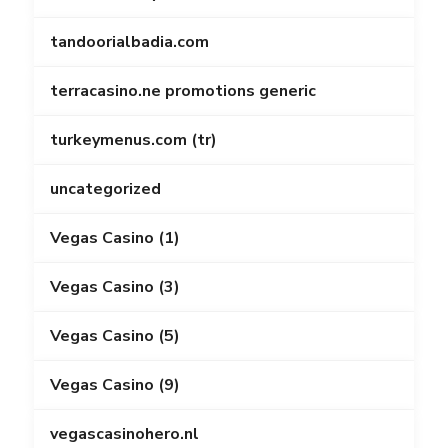
tandoorialbadia.com
terracasino.ne promotions generic
turkeymenus.com (tr)
uncategorized
Vegas Casino (1)
Vegas Casino (3)
Vegas Casino (5)
Vegas Casino (9)
vegascasinohero.nl