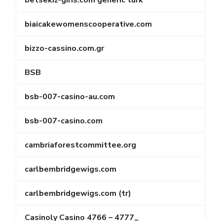
biaicakewomenscooperative.com
bizzo-cassino.com.gr
BSB
bsb-007-casino-au.com
bsb-007-casino.com
cambriaforestcommittee.org
carlbembridgewigs.com
carlbembridgewigs.com (tr)
Casinoly Casino 4766 – 4777_