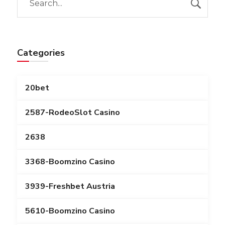
Categories
20bet
2587-RodeoSlot Casino
2638
3368-Boomzino Casino
3939-Freshbet Austria
5610-Boomzino Casino