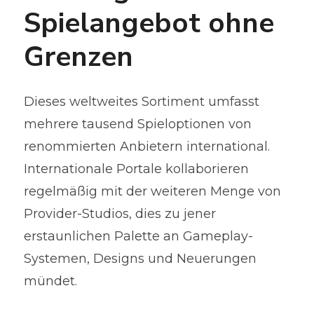
Spielangebot ohne
Grenzen
Dieses weltweites Sortiment umfasst
mehrere tausend Spieloptionen von
renommierten Anbietern international.
Internationale Portale kollaborieren
regelmäßig mit der weiteren Menge von
Provider-Studios, dies zu jener
erstaunlichen Palette an Gameplay-
Systemen, Designs und Neuerungen
mündet.