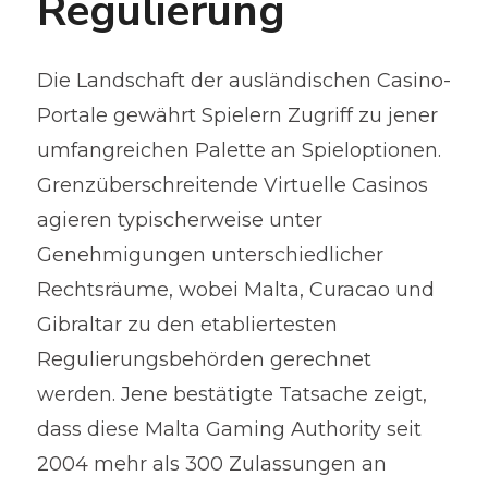
Regulierung
Die Landschaft der ausländischen Casino-
Portale gewährt Spielern Zugriff zu jener
umfangreichen Palette an Spieloptionen.
Grenzüberschreitende Virtuelle Casinos
agieren typischerweise unter
Genehmigungen unterschiedlicher
Rechtsräume, wobei Malta, Curacao und
Gibraltar zu den etabliertesten
Regulierungsbehörden gerechnet
werden. Jene bestätigte Tatsache zeigt,
dass diese Malta Gaming Authority seit
2004 mehr als 300 Zulassungen an