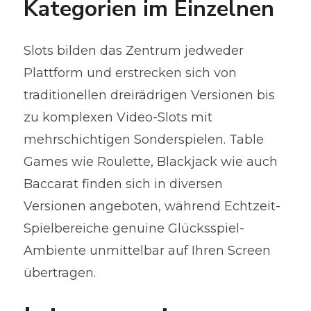
Kategorien im Einzelnen
Slots bilden das Zentrum jedweder
Plattform und erstrecken sich von
traditionellen dreirädrigen Versionen bis
zu komplexen Video-Slots mit
mehrschichtigen Sonderspielen. Table
Games wie Roulette, Blackjack wie auch
Baccarat finden sich in diversen
Versionen angeboten, während Echtzeit-
Spielbereiche genuine Glücksspiel-
Ambiente unmittelbar auf Ihren Screen
übertragen.