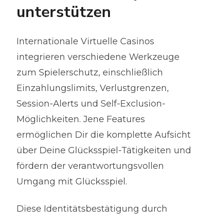
unterstützen
Internationale Virtuelle Casinos
integrieren verschiedene Werkzeuge
zum Spielerschutz, einschließlich
Einzahlungslimits, Verlustgrenzen,
Session-Alerts und Self-Exclusion-
Möglichkeiten. Jene Features
ermöglichen Dir die komplette Aufsicht
über Deine Glücksspiel-Tätigkeiten und
fördern der verantwortungsvollen
Umgang mit Glücksspiel.
Diese Identitätsbestätigung durch