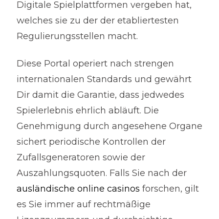
Digitale Spielplattformen vergeben hat,
welches sie zu der der etabliertesten
Regulierungsstellen macht.
Diese Portal operiert nach strengen
internationalen Standards und gewährt
Dir damit die Garantie, dass jedwedes
Spielerlebnis ehrlich abläuft. Die
Genehmigung durch angesehene Organe
sichert periodische Kontrollen der
Zufallsgeneratoren sowie der
Auszahlungsquoten. Falls Sie nach der
ausländische online casinos
forschen, gilt
es Sie immer auf rechtmäßige