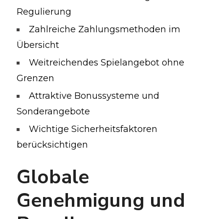
Regulierung
Zahlreiche Zahlungsmethoden im
Übersicht
Weitreichendes Spielangebot ohne
Grenzen
Attraktive Bonussysteme und
Sonderangebote
Wichtige Sicherheitsfaktoren
berücksichtigen
Globale
Genehmigung und