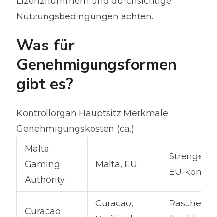
Lizenznummern und durchsichtige
Nutzungsbedingungen achten.
Was für
Genehmigungsformen
gibt es?
Kontrollorgan Hauptsitz Merkmale
Genehmigungskosten (ca.)
Malta
Strenge Vo
Gaming
Malta, EU
EU-kompat
Authority
Curacao,
Rasche Ab
Curacao