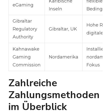
Karibische
flexible
eGaming
Inseln
Bedingun
Gibraltar
Hohe Ren
Regulatory
Gibraltar, UK
digitale N
Authority
Kahnawake
Installiert 
Gaming
Nordamerika
nordameri
Commission
Fokus
Zahlreiche
Zahlungsmethoden
im Überblick