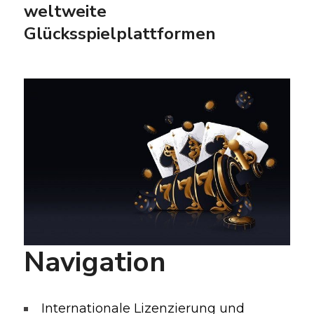
weltweite
Glücksspielplattformen
Navigation
Internationale Lizenzierung und