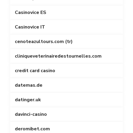
Casinovice ES
Casinovice IT
cenoteazultours.com (tr)
cliniqueveterinairedestournelles.com
credit card casino
datemas.de
datinger.uk
davinci-casino
deromibet.com