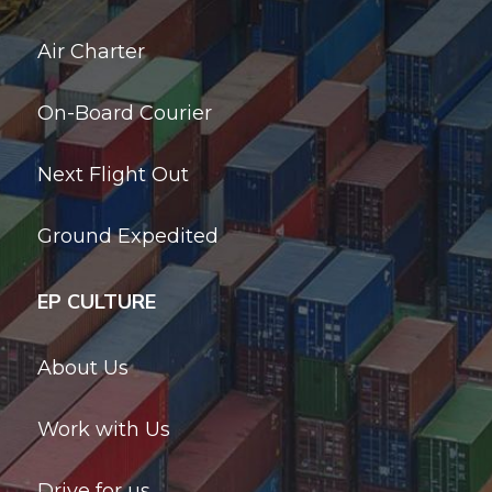
Air Charter
On-Board Courier
Next Flight Out
Ground Expedited
EP CULTURE
About Us
Work with Us
Drive for us