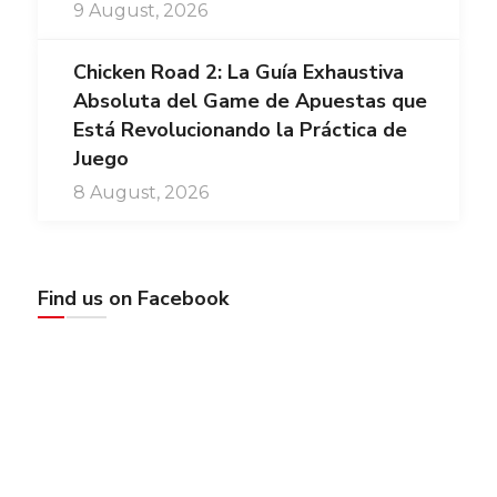
9 August, 2026
Chicken Road 2: La Guía Exhaustiva
Absoluta del Game de Apuestas que
Está Revolucionando la Práctica de
Juego
8 August, 2026
Find us on Facebook