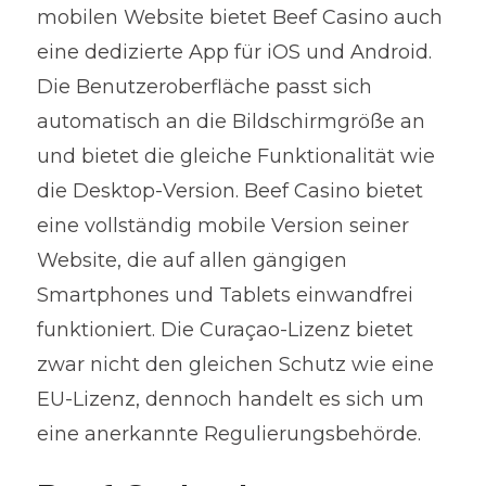
mobilen Website bietet Beef Casino auch
eine dedizierte App für iOS und Android.
Die Benutzeroberfläche passt sich
automatisch an die Bildschirmgröße an
und bietet die gleiche Funktionalität wie
die Desktop-Version. Beef Casino bietet
eine vollständig mobile Version seiner
Website, die auf allen gängigen
Smartphones und Tablets einwandfrei
funktioniert. Die Curaçao-Lizenz bietet
zwar nicht den gleichen Schutz wie eine
EU-Lizenz, dennoch handelt es sich um
eine anerkannte Regulierungsbehörde.