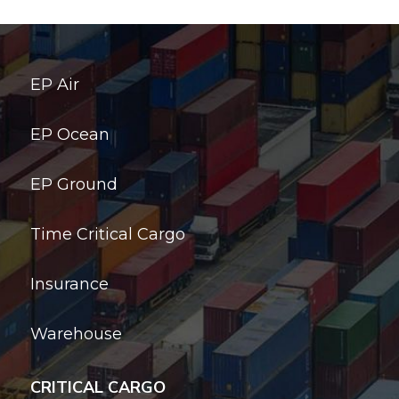
EP Air
EP Ocean
EP Ground
Time Critical Cargo
Insurance
Warehouse
CRITICAL CARGO