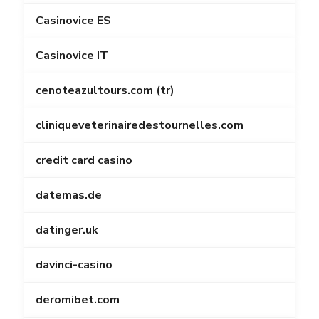
Casinovice ES
Casinovice IT
cenoteazultours.com (tr)
cliniqueveterinairedestournelles.com
credit card casino
datemas.de
datinger.uk
davinci-casino
deromibet.com