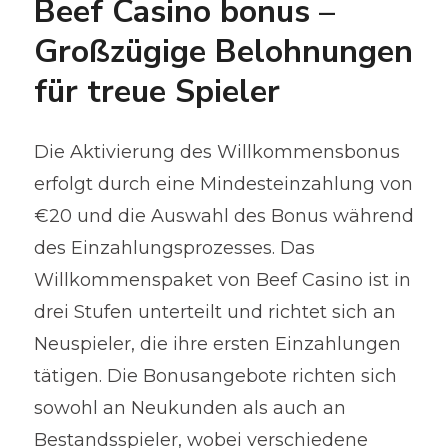
Beef Casino bonus –
Großzügige Belohnungen
für treue Spieler
Die Aktivierung des Willkommensbonus
erfolgt durch eine Mindesteinzahlung von
€20 und die Auswahl des Bonus während
des Einzahlungsprozesses. Das
Willkommenspaket von Beef Casino ist in
drei Stufen unterteilt und richtet sich an
Neuspieler, die ihre ersten Einzahlungen
tätigen. Die Bonusangebote richten sich
sowohl an Neukunden als auch an
Bestandsspieler, wobei verschiedene