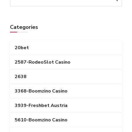
Categories
20bet
2587-RodeoSlot Casino
2638
3368-Boomzino Casino
3939-Freshbet Austria
5610-Boomzino Casino