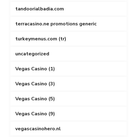
tandoorialbadia.com
terracasino.ne promotions generic
turkeymenus.com (tr)
uncategorized
Vegas Casino (1)
Vegas Casino (3)
Vegas Casino (5)
Vegas Casino (9)
vegascasinohero.nl