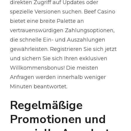
direkten Zugriff auf Updates oder
spezielle Versionen suchen. Beef Casino
bietet eine breite Palette an
vertrauenswürdigen Zahlungsoptionen,
die schnelle Ein- und Auszahlungen
gewährleisten. Registrieren Sie sich jetzt
und sichern Sie sich Ihren exklusiven
Willkommensbonus! Die meisten
Anfragen werden innerhalb weniger
Minuten beantwortet.
Regelmäßige
Promotionen und