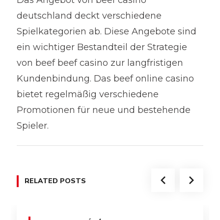
Das Angebot von beef casino
deutschland deckt verschiedene
Spielkategorien ab. Diese Angebote sind
ein wichtiger Bestandteil der Strategie
von beef beef casino zur langfristigen
Kundenbindung. Das beef online casino
bietet regelmäßig verschiedene
Promotionen für neue und bestehende
Spieler.
RELATED POSTS