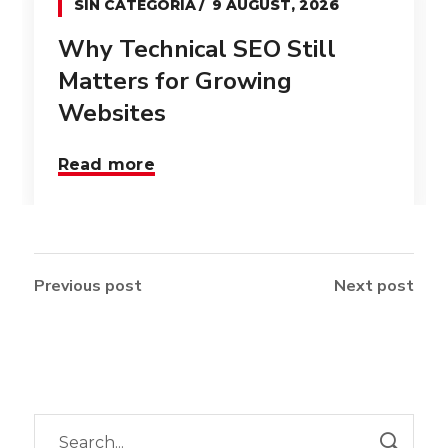
SIN CATEGORÍA
9 AUGUST, 2026
Why Technical SEO Still
Matters for Growing
Websites
Read more
Previous post
Next post